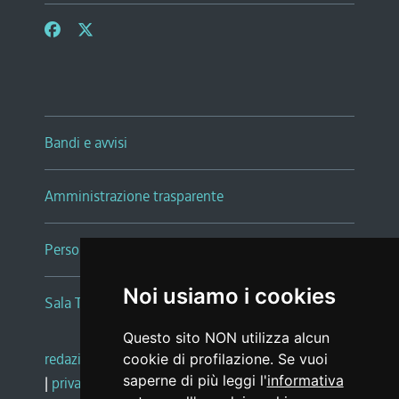
Bandi e avvisi
Amministrazione trasparente
Persone e Uffici
Noi usiamo i cookies
Sala Tiziano Tessitori
Questo sito NON utilizza alcun
redazione web
|
note legali
|
glossario
cookie di profilazione. Se vuoi
saperne di più leggi l'
informativa
|
privacy
|
social media policy