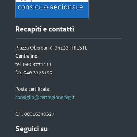
Recapiti e contatti
Piazza Oberdan 6, 34133 TRIESTE
Centralino:
tel. 040 3771111
fax. 040 3773190
Posta certificata:
consiglio@certregione.fvg.it
C.F. 80016340327
Seguici su