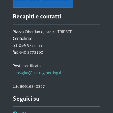
Recapiti e contatti
Piazza Oberdan 6, 34133 TRIESTE
Centralino:
tel. 040 3771111
fax. 040 3773190
Posta certificata:
consiglio@certregione.fvg.it
C.F. 80016340327
Seguici su