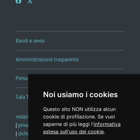
Bandi e avvisi
Amministrazione trasparente
Persone e Uffici
Noi usiamo i cookies
Sala Tiziano Tessitori
Questo sito NON utilizza alcun
redazione web
|
note legali
|
glossario
cookie di profilazione. Se vuoi
saperne di più leggi l'
informativa
|
privacy
|
social media policy
estesa sull'uso dei cookie
.
|
dichiarazione di accessibilità
|
feedback