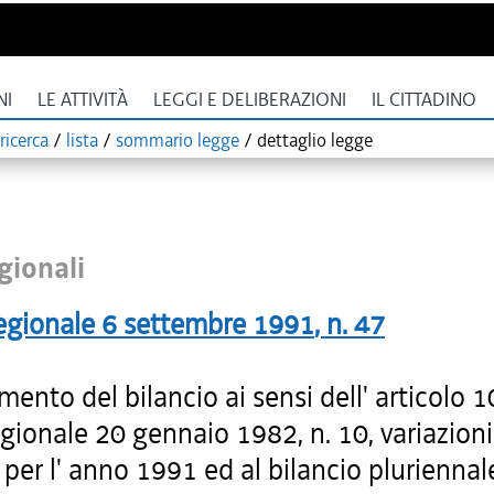
NI
LE ATTIVITÀ
LEGGI E DELIBERAZIONI
IL CITTADINO
ricerca
/
lista
/
sommario legge
/
dettaglio legge
gionali
egionale
6 settembre 1991
, n.
47
ento del bilancio ai sensi dell' articolo 1
gionale 20 gennaio 1982, n. 10, variazioni
 per l' anno 1991 ed al bilancio pluriennale