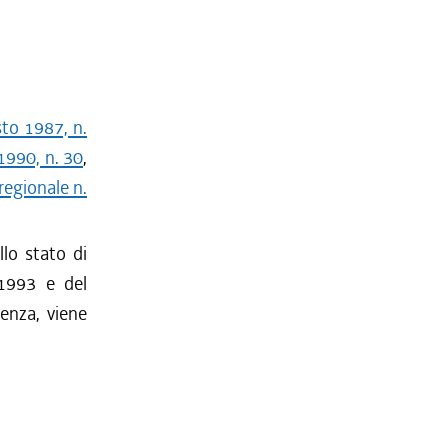
sto 1987, n.
 1990, n. 30
,
regionale n.
llo stato di
-1993 e del
tenza, viene