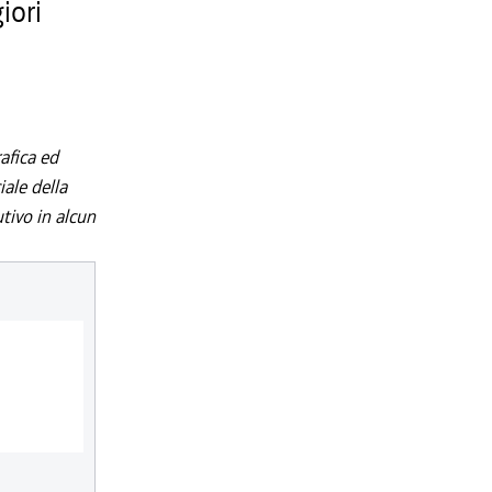
iori
afica ed
iale della
utivo in alcun