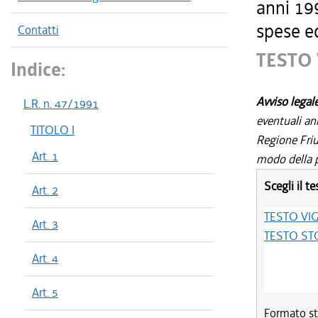
anni 199
spese ed
Contatti
TESTO
Indice:
Avviso legal
L.R. n. 47/1991
eventuali an
TITOLO I
Regione Friul
Art. 1
modo della p
Scegli il te
Art. 2
TESTO VI
Art. 3
TESTO ST
Art. 4
Art. 5
Formato st