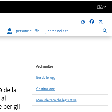
ITA
@
persone e uffici
Eseg
Ricerca
Vedi inoltre
Iter delle leggi
0 della
Costituzione
 al
Manuale tecniche legislative
 per gli