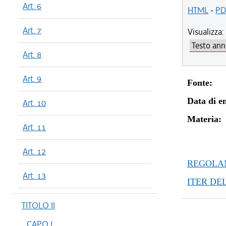
Art. 6
HTML
-
PD
Art. 7
Visualizza:
Art. 8
Art. 9
Fonte:
Data di en
Art. 10
Materia:
Art. 11
Art. 12
REGOLAM
Art. 13
ITER DE
TITOLO II
CAPO I