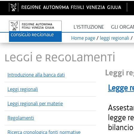
L'ISTITUZIONE
GLI ORGA
Home page
/
leggi regionali
/
LEGGI E REGOLAMENTI
Leggi re
Introduzione alla banca dati
Legge r
Leggi regionali
Leggi regionali per materie
Assestam
legge re
Regolamenti
bilancio
Ricerca cronologica fonti normative