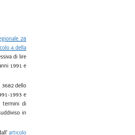
egionale 28
colo 4 della
siva di lire
 anni 1991 e
o 3682 dello
 1991-1993 e
 termini di
uddiviso in
dall'
articolo