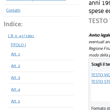
anni 199
spese ed
Contatti
TESTO
Indice:
Avviso legal
L.R. n. 47/1991
eventuali an
TITOLO I
Regione Friul
Art. 1
modo della p
Scegli il te
Art. 2
TESTO VI
Art. 3
TESTO ST
Art. 4
Art. 5
Formato st