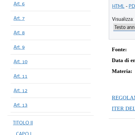
Art. 6
HTML
-
PD
Art. 7
Visualizza:
Art. 8
Art. 9
Fonte:
Data di en
Art. 10
Materia:
Art. 11
Art. 12
REGOLAM
Art. 13
ITER DE
TITOLO II
CAPO I