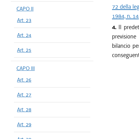
72 della le
CAPO II
1984, n. 14
Art. 23
4.
Il predet
Art. 24
previsione
bilancio pe
Art. 25
conseguente
CAPO III
Art. 26
Art. 27
Art. 28
Art. 29