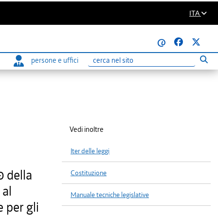
ITA
@
persone e uffici
Eseg
Ricerca
Vedi inoltre
Iter delle leggi
0 della
Costituzione
 al
Manuale tecniche legislative
 per gli