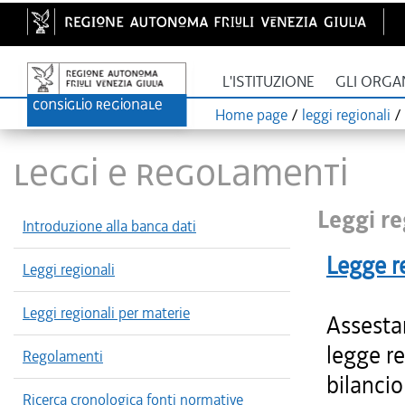
L'ISTITUZIONE
GLI ORGA
Home page
/
leggi regionali
/
LEGGI E REGOLAMENTI
Leggi re
Introduzione alla banca dati
Legge r
Leggi regionali
Leggi regionali per materie
Assestam
legge re
Regolamenti
bilancio
Ricerca cronologica fonti normative