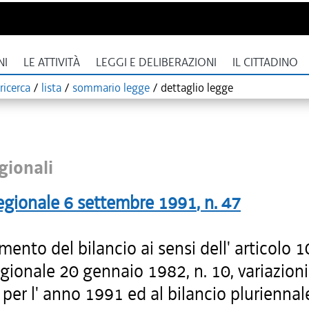
NI
LE ATTIVITÀ
LEGGI E DELIBERAZIONI
IL CITTADINO
ricerca
/
lista
/
sommario legge
/
dettaglio legge
gionali
egionale
6 settembre 1991
, n.
47
ento del bilancio ai sensi dell' articolo 1
gionale 20 gennaio 1982, n. 10, variazioni
 per l' anno 1991 ed al bilancio pluriennale