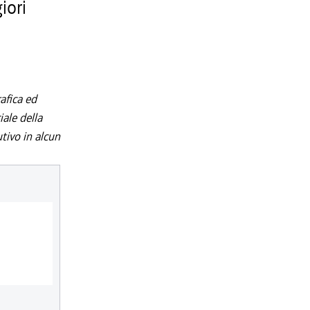
iori
afica ed
iale della
utivo in alcun