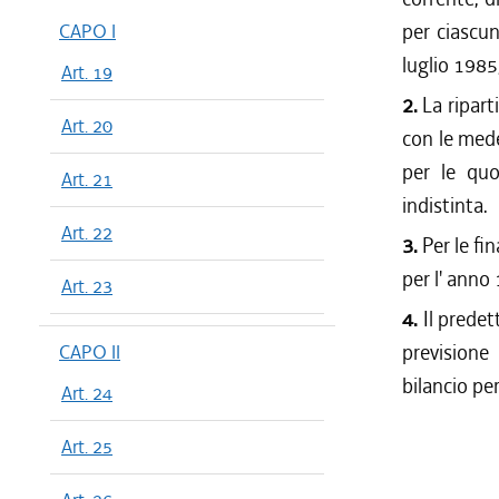
per ciascun
CAPO I
luglio 1985,
Art. 19
2.
La ripart
Art. 20
con le mede
per le quo
Art. 21
indistinta.
Art. 22
3.
Per le fi
per l' anno
Art. 23
4.
Il predet
previsione
CAPO II
bilancio pe
Art. 24
Art. 25