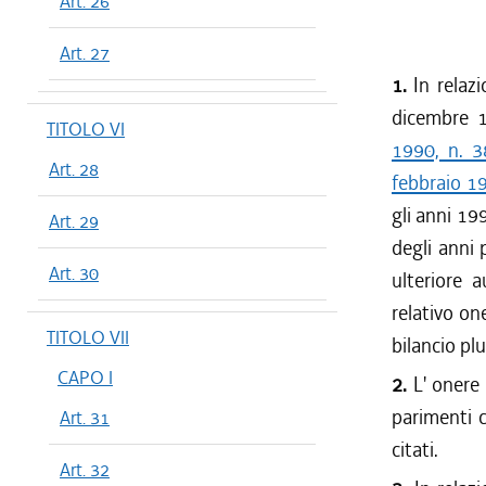
Art. 26
Art. 27
1.
In relazi
dicembre 1
TITOLO VI
1990, n. 3
Art. 28
febbraio 19
gli anni 19
Art. 29
degli anni 
Art. 30
ulteriore 
relativo on
TITOLO VII
bilancio pl
CAPO I
2.
L' onere 
parimenti c
Art. 31
citati.
Art. 32