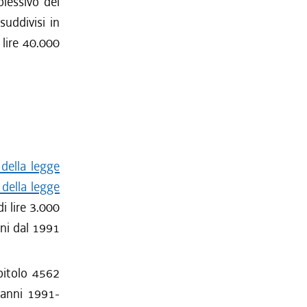
lessivo del
suddivisi in
 lire 40.000
 della legge
 della legge
i lire 3.000
nni dal 1991
apitolo 4562
i anni 1991-