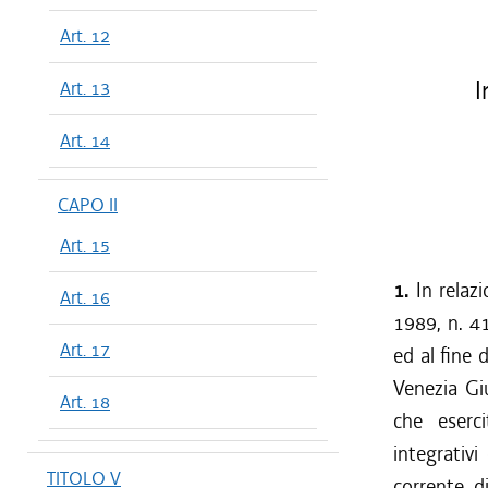
Art. 12
I
Art. 13
Art. 14
CAPO II
Art. 15
1.
In relazi
Art. 16
1989, n. 41
Art. 17
ed al fine d
Venezia Giu
Art. 18
che eserci
integrativi
TITOLO V
corrente, di