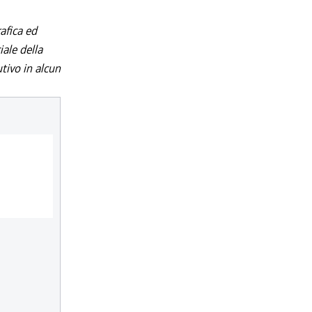
afica ed
iale della
utivo in alcun