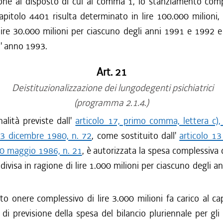
one al disposto di cui al comma 1, lo stanziamento comp
apitolo 4401 risulta determinato in lire 100.000 milioni, 
lire 30.000 milioni per ciascuno degli anni 1991 e 1992 e
 l' anno 1993.
Art. 21
Deistituzionalizzazione dei lungodegenti psichiatrici
(programma 2.1.4.)
nalità previste dall'
articolo 17, primo comma, lettera c),
23 dicembre 1980, n. 72
, come sostituito dall'
articolo 13
20 maggio 1986, n. 21
, è autorizzata la spesa complessiva d
ddivisa in ragione di lire 1.000 milioni per ciascuno degli a
to onere complessivo di lire 3.000 milioni fa carico al c
 di previsione della spesa del bilancio pluriennale per gl