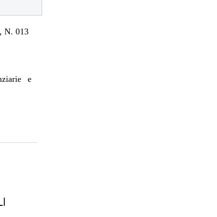
 N. 013
nziarie e
LI