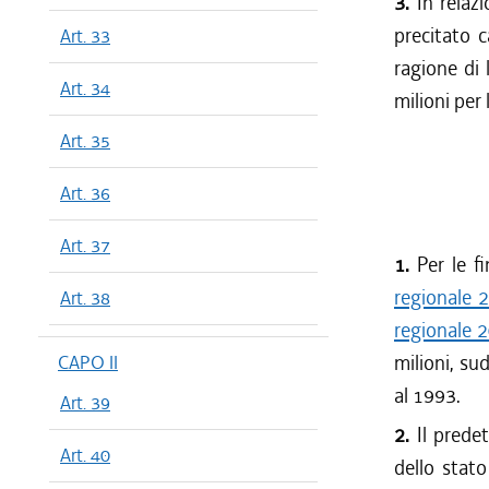
3.
In relazi
precitato c
Art. 33
ragione di 
Art. 34
milioni per
Art. 35
Art. 36
Art. 37
1.
Per le fi
regionale 
Art. 38
regionale 
milioni, su
CAPO II
al 1993.
Art. 39
2.
Il predet
Art. 40
dello stato