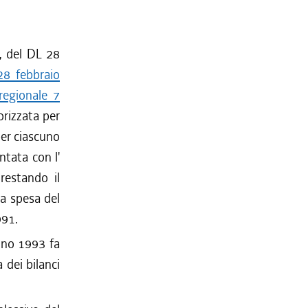
), del DL 28
28 febbraio
regionale 7
torizzata per
per ciascuno
ntata con l'
restando il
la spesa del
991.
anno 1993 fa
 dei bilanci