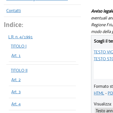
Contatti
Avviso legal
eventuali an
Indice:
Regione Friul
modo della p
L.R. n. 4/1991
Scegli il te
TITOLO I
TESTO VI
Art. 1
TESTO ST
TITOLO II
Art. 2
Formato st
Art. 3
HTML
-
PD
Art. 4
Visualizza: