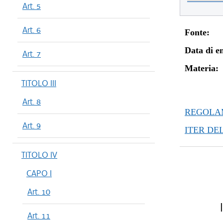
Art. 5
Art. 6
Fonte:
Data di en
Art. 7
Materia:
TITOLO III
Art. 8
REGOLAM
Art. 9
ITER DE
TITOLO IV
CAPO I
Art. 10
I
Art. 11