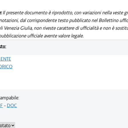
e:
Il presente documento è riprodotto, con variazioni nella veste gr
notazioni, dal corrispondente testo pubblicato nel Bollettino uffic
i Venezia Giulia, non riveste carattere di ufficialità e non è sostit
ubblicazione ufficiale avente valore legale.
sto:
GENTE
ORICO
ampabile:
F
-
DOC