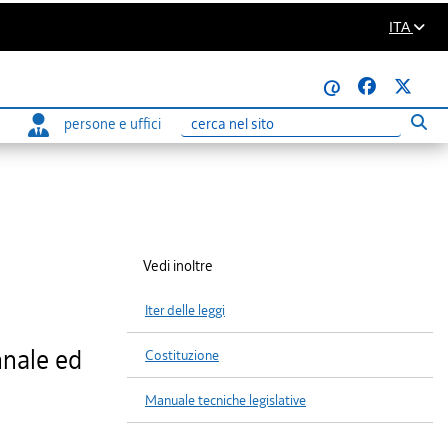
ITA
@
persone e uffici
Eseg
Ricerca
Vedi inoltre
Iter delle leggi
nnale ed
Costituzione
Manuale tecniche legislative