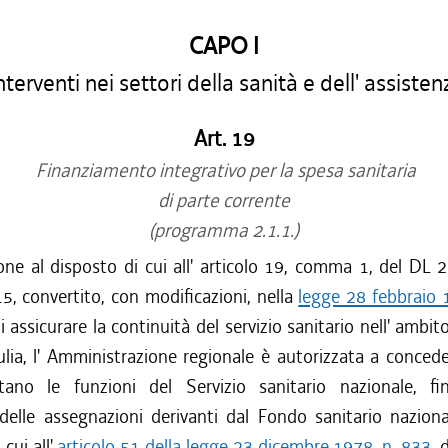
CAPO I
nterventi nei settori della sanità e dell' assisten
Art. 19
Finanziamento integrativo per la spesa sanitaria
di parte corrente
(programma 2.1.1.)
one al disposto di cui all' articolo 19, comma 1, del DL
5, convertito, con modificazioni, nella
legge 28 febbraio 
i assicurare la continuità del servizio sanitario nell' ambito
lia, l' Amministrazione regionale è autorizzata a concede
tano le funzioni del Servizio sanitario nazionale, fi
 delle assegnazioni derivanti dal Fondo sanitario nazion
 cui all'
articolo 51 della legge 23 dicembre 1978, n. 833
, 