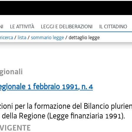
NI
LE ATTIVITÀ
LEGGI E DELIBERAZIONI
IL CITTADINO
ricerca
/
lista
/
sommario legge
/
dettaglio legge
gionali
egionale
1 febbraio 1991
, n.
4
ioni per la formazione del Bilancio plurie
della Regione (Legge finanziaria 1991).
 VIGENTE