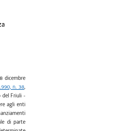
za
 28 dicembre
1990, n. 38
,
 del Friuli -
re agli enti
nanziamenti
ale di parte
determinate