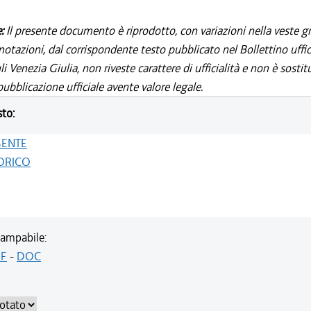
e:
Il presente documento è riprodotto, con variazioni nella veste gr
notazioni, dal corrispondente testo pubblicato nel Bollettino uffic
i Venezia Giulia, non riveste carattere di ufficialità e non è sostit
ubblicazione ufficiale avente valore legale.
sto:
GENTE
ORICO
ampabile:
F
-
DOC