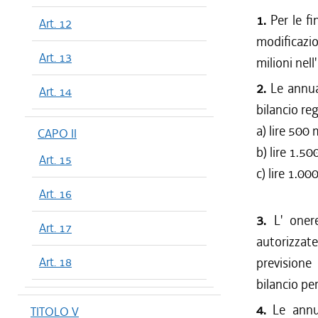
1.
Per le fi
Art. 12
modificazio
Art. 13
milioni nel
2.
Le annual
Art. 14
bilancio re
a) lire 500 
CAPO II
b) lire 1.5
Art. 15
c) lire 1.00
Art. 16
3.
L' onere
Art. 17
autorizzate
Art. 18
previsione
bilancio pe
4.
Le annua
TITOLO V