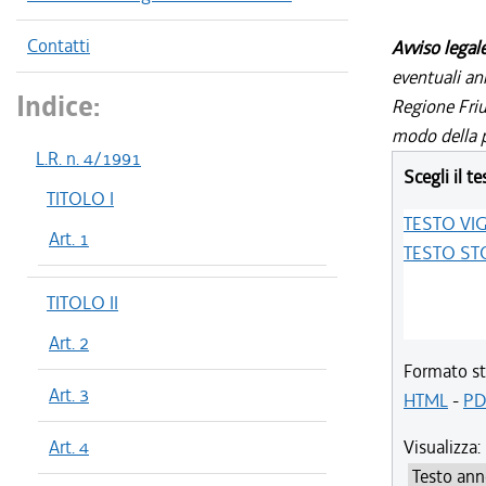
Contatti
Avviso legal
eventuali an
Indice:
Regione Friul
modo della p
L.R. n. 4/1991
Scegli il te
TITOLO I
TESTO VI
Art. 1
TESTO ST
TITOLO II
Art. 2
Formato st
Art. 3
HTML
-
PD
Art. 4
Visualizza: