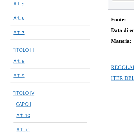
Art. 5
Art. 6
Fonte:
Data di en
Art. 7
Materia:
TITOLO III
Art. 8
REGOLAM
Art. 9
ITER DE
TITOLO IV
CAPO I
Art. 10
Art. 11