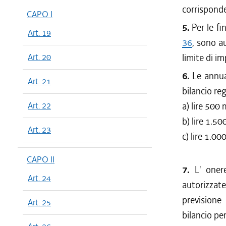
corrisponde
CAPO I
5.
Per le fin
Art. 19
36
, sono a
Art. 20
limite di im
6.
Le annual
Art. 21
bilancio re
Art. 22
a) lire 500 
b) lire 1.5
Art. 23
c) lire 1.00
CAPO II
7.
L' onere
Art. 24
autorizzate
previsione
Art. 25
bilancio pe