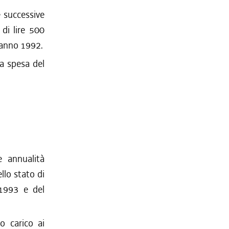
e successive
 di lire 500
' anno 1992.
la spesa del
e annualità
llo stato di
-1993 e del
o carico ai