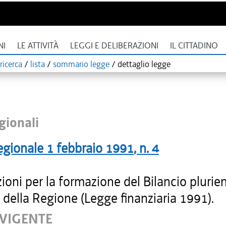
NI
LE ATTIVITÀ
LEGGI E DELIBERAZIONI
IL CITTADINO
ricerca
/
lista
/
sommario legge
/
dettaglio legge
gionali
egionale
1 febbraio 1991
, n.
4
ioni per la formazione del Bilancio plurie
della Regione (Legge finanziaria 1991).
 VIGENTE