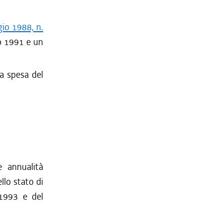
gio 1988, n.
no 1991 e un
la spesa del
e annualità
llo stato di
-1993 e del