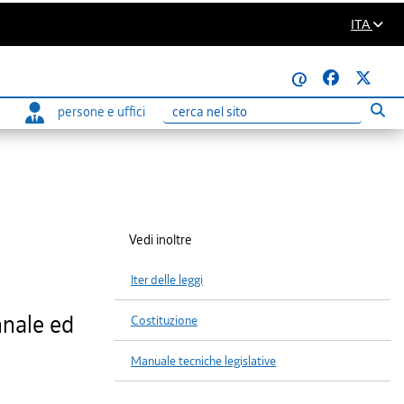
ITA
@
persone e uffici
Eseg
Ricerca
Vedi inoltre
Iter delle leggi
nnale ed
Costituzione
Manuale tecniche legislative