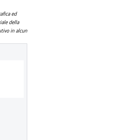
afica ed
iale della
utivo in alcun