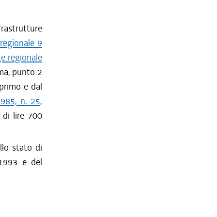
frastrutture
 regionale 9
ge regionale
mma, punto 2
primo e dal
1985, n. 25
,
di lire 700
llo stato di
-1993 e del