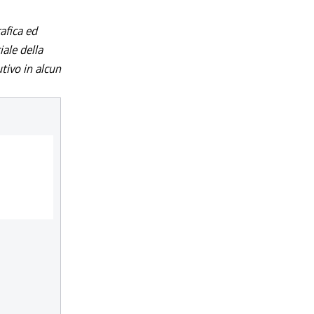
afica ed
iale della
utivo in alcun