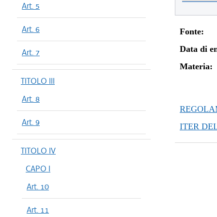
Art. 5
Art. 6
Fonte:
Data di en
Art. 7
Materia:
TITOLO III
Art. 8
REGOLAM
Art. 9
ITER DE
TITOLO IV
CAPO I
Art. 10
Art. 11