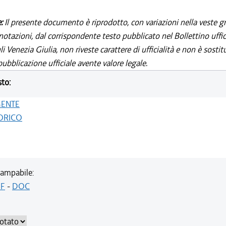
e:
Il presente documento è riprodotto, con variazioni nella veste gr
notazioni, dal corrispondente testo pubblicato nel Bollettino uffic
i Venezia Giulia, non riveste carattere di ufficialità e non è sostit
ubblicazione ufficiale avente valore legale.
sto:
GENTE
ORICO
ampabile:
F
-
DOC