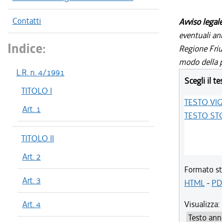
Contatti
Avviso legal
eventuali an
Indice:
Regione Friul
modo della p
L.R. n. 4/1991
Scegli il te
TITOLO I
TESTO VI
Art. 1
TESTO ST
TITOLO II
Art. 2
Formato st
Art. 3
HTML
-
PD
Art. 4
Visualizza: