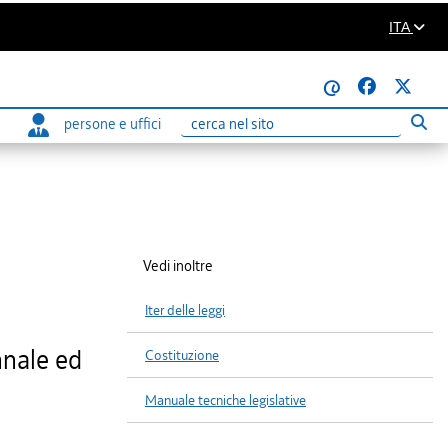
ITA
@
persone e uffici
Eseg
Ricerca
Vedi inoltre
Iter delle leggi
nnale ed
Costituzione
Manuale tecniche legislative