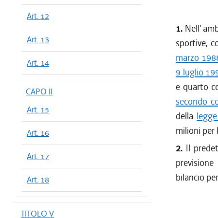
Art. 12
1.
Nell' amb
Art. 13
sportive, 
marzo 1988
Art. 14
9 luglio 19
e quarto c
CAPO II
secondo co
Art. 15
della
legge
milioni per
Art. 16
2.
Il predet
Art. 17
previsione
bilancio pe
Art. 18
TITOLO V