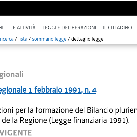
NI
LE ATTIVITÀ
LEGGI E DELIBERAZIONI
IL CITTADINO
ricerca
/
lista
/
sommario legge
/
dettaglio legge
gionali
egionale
1 febbraio 1991
, n.
4
ioni per la formazione del Bilancio plurie
della Regione (Legge finanziaria 1991).
 VIGENTE