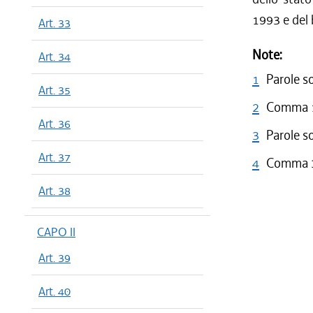
1993 e del 
Art. 33
Note:
Art. 34
1
Parole s
Art. 35
2
Comma 1 
Art. 36
3
Parole s
Art. 37
4
Comma 3 
Art. 38
CAPO II
Art. 39
Art. 40