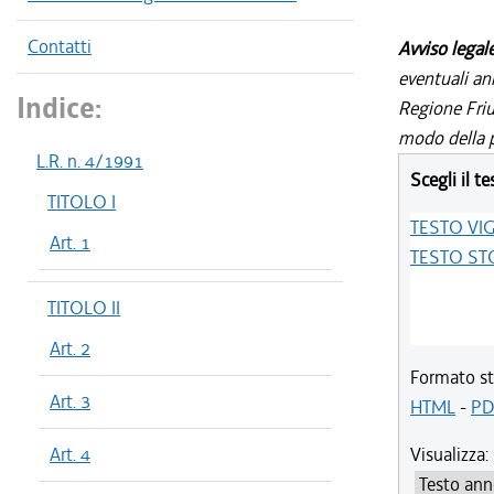
Contatti
Avviso legal
eventuali an
Indice:
Regione Friul
modo della p
L.R. n. 4/1991
Scegli il te
TITOLO I
TESTO VI
Art. 1
TESTO ST
TITOLO II
Art. 2
Formato st
Art. 3
HTML
-
PD
Art. 4
Visualizza: