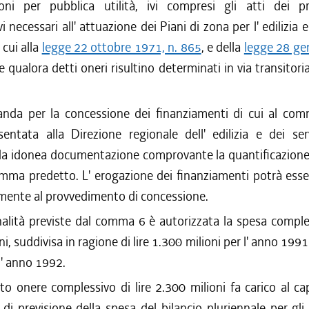
ioni per pubblica utilità, ivi compresi gli atti dei p
vi necessari all' attuazione dei Piani di zona per l' edilizia
 cui alla
legge 22 ottobre 1971, n. 865
, e della
legge 28 ge
e qualora detti oneri risultino determinati in via transitori
da per la concessione dei finanziamenti di cui al co
entata alla Direzione regionale dell' edilizia e dei serv
da idonea documentazione comprovante la quantificazione 
omma predetto. L' erogazione dei finanziamenti potrà ess
mente al provvedimento di concessione.
nalità previste dal comma 6 è autorizzata la spesa comples
i, suddivisa in ragione di lire 1.300 milioni per l' anno 1991
 l' anno 1992.
to onere complessivo di lire 2.300 milioni fa carico al c
 di previsione della spesa del bilancio pluriennale per gl