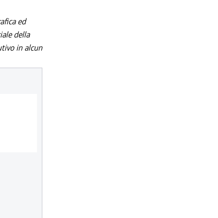
afica ed
iale della
utivo in alcun