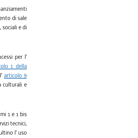
anziamenti
mento di sale
 sociali e di
essi per l'
colo 1 della
l'
articolo 9
à culturali e
mi 1 e 1 bis
vizi tecnici,
ltino l' uso