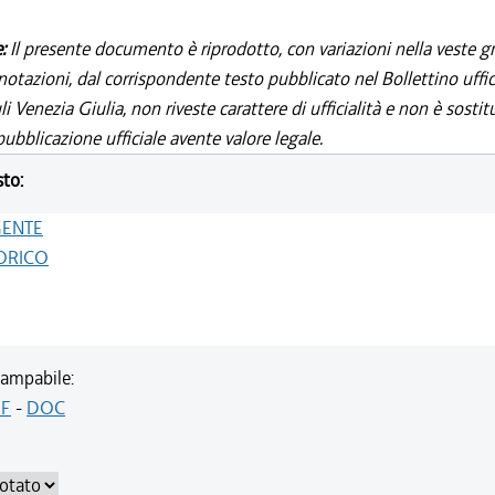
e:
Il presente documento è riprodotto, con variazioni nella veste gr
notazioni, dal corrispondente testo pubblicato nel Bollettino uffic
i Venezia Giulia, non riveste carattere di ufficialità e non è sostit
ubblicazione ufficiale avente valore legale.
sto:
GENTE
ORICO
ampabile:
F
-
DOC