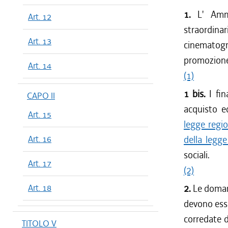
1.
L' Ammin
Art. 12
straordinari
Art. 13
cinematograf
promozione 
Art. 14
(1)
1 bis.
I fin
CAPO II
acquisto ed
Art. 15
legge regio
Art. 16
della legg
sociali.
Art. 17
(2)
Art. 18
2.
Le domand
devono esser
corredate d
TITOLO V