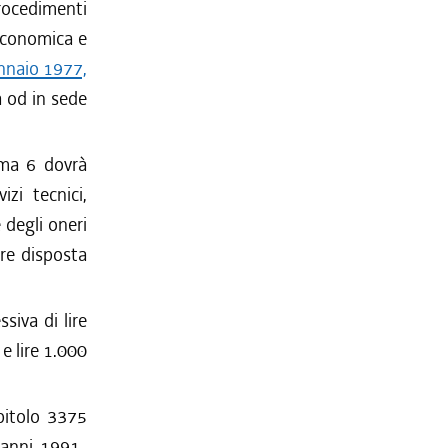
rocedimenti
 economica e
nnaio 1977,
a od in sede
mma 6 dovrà
izi tecnici,
degli oneri
ere disposta
siva di lire
 e lire 1.000
apitolo 3375
i anni 1991-