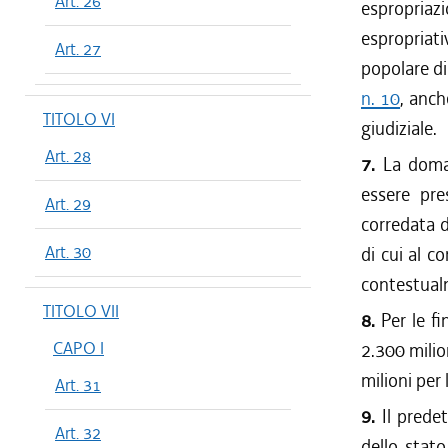
Art. 26
espropriaz
espropriati
Art. 27
popolare di
n. 10
, anch
TITOLO VI
giudiziale.
Art. 28
7.
La doman
essere pres
Art. 29
corredata 
Art. 30
di cui al c
contestual
TITOLO VII
8.
Per le fi
CAPO I
2.300 milion
milioni per
Art. 31
9.
Il predet
Art. 32
dello stato