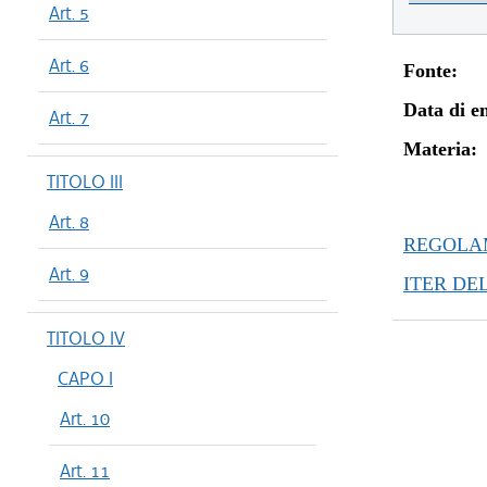
Art. 5
Art. 6
Fonte:
Data di en
Art. 7
Materia:
TITOLO III
Art. 8
REGOLAM
Art. 9
ITER DE
TITOLO IV
CAPO I
Art. 10
Art. 11