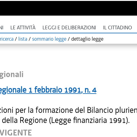
NI
LE ATTIVITÀ
LEGGI E DELIBERAZIONI
IL CITTADINO
ricerca
/
lista
/
sommario legge
/
dettaglio legge
gionali
egionale
1 febbraio 1991
, n.
4
ioni per la formazione del Bilancio plurie
della Regione (Legge finanziaria 1991).
 VIGENTE