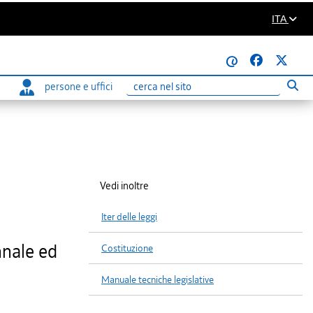
ITA
@
persone e uffici
Eseg
Ricerca
Vedi inoltre
Iter delle leggi
nnale ed
Costituzione
Manuale tecniche legislative