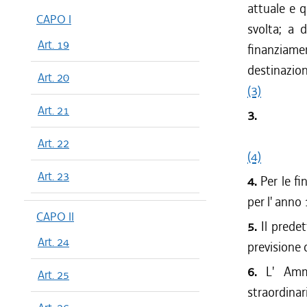
attuale e q
CAPO I
svolta; a 
Art. 19
finanziamen
destinazion
Art. 20
(3)
Art. 21
3.
Art. 22
(4)
Art. 23
4.
Per le fi
per l' anno
CAPO II
5.
Il predet
Art. 24
previsione 
6.
L' Ammin
Art. 25
straordinar