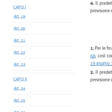
4.
Il predet
CAPO I
previsione 
Art. 19
Art. 20
Art. 21
1.
Per le fin
Art. 22
68
, così c
19 giugno 
Art. 23
2.
Il predet
CAPO II
previsione 
Art. 24
Art. 25