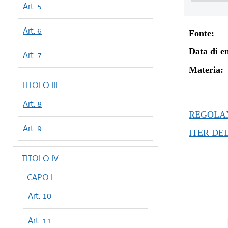
Art. 5
Art. 6
Fonte:
Data di en
Art. 7
Materia:
TITOLO III
Art. 8
REGOLAM
Art. 9
ITER DE
TITOLO IV
CAPO I
Art. 10
Art. 11