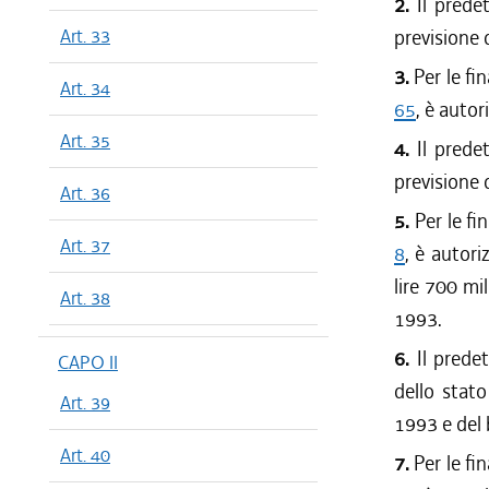
2.
Il predet
Art. 33
previsione 
3.
Per le fin
Art. 34
65
, è autor
Art. 35
4.
Il predet
previsione 
Art. 36
5.
Per le fin
Art. 37
8
, è autori
lire 700 mi
Art. 38
1993.
6.
Il predet
CAPO II
dello stato
Art. 39
1993 e del 
Art. 40
7.
Per le fin