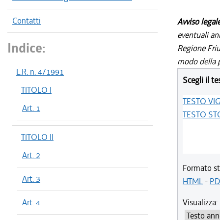
Contatti
Avviso legal
eventuali an
Indice:
Regione Friul
modo della p
L.R. n. 4/1991
Scegli il te
TITOLO I
TESTO VI
Art. 1
TESTO ST
TITOLO II
Art. 2
Formato st
Art. 3
HTML
-
PD
Art. 4
Visualizza: