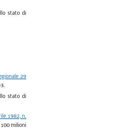
llo stato di
egionale 29
93.
llo stato di
ile 1982, n.
e 100 milioni