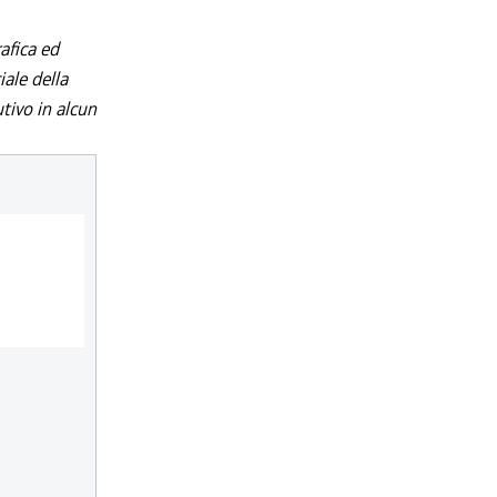
afica ed
iale della
utivo in alcun