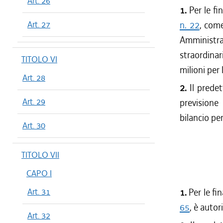
Art. 26
1.
Per le fin
Art. 27
n. 22
, come
Amministr
straordinar
TITOLO VI
milioni per
Art. 28
2.
Il predet
Art. 29
previsione
bilancio pe
Art. 30
TITOLO VII
CAPO I
Art. 31
1.
Per le fin
65
, è autor
Art. 32