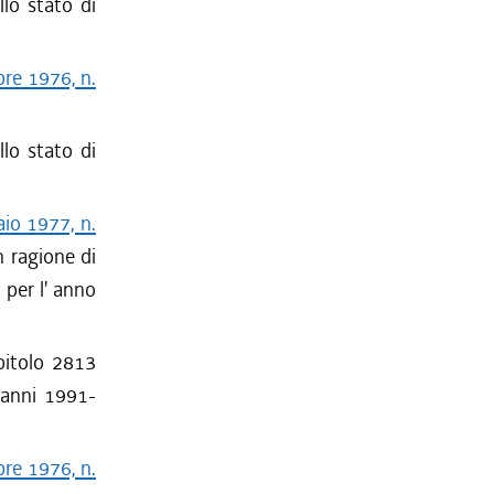
llo stato di
bre 1976, n.
llo stato di
aio 1977, n.
n ragione di
 per l' anno
apitolo 2813
i anni 1991-
bre 1976, n.