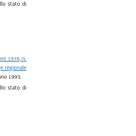
llo stato di
bre 1976, n.
ge regionale
 anno 1993.
llo stato di