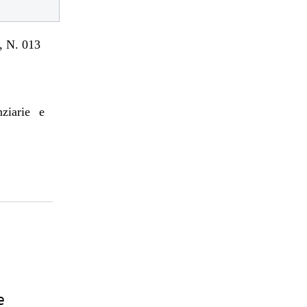
 N. 013
nziarie e
e