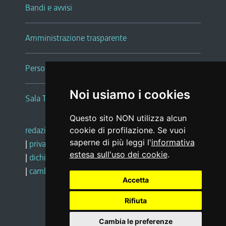
Bandi e avvisi
Amministrazione trasparente
Persone e Uffici
Noi usiamo i cookies
Sala Tiziano Tessitori
Questo sito NON utilizza alcun
redazione web
|
note legali
|
glossario
cookie di profilazione. Se vuoi
saperne di più leggi l'
informativa
|
privacy
|
social media policy
estesa sull'uso dei cookie
.
|
dichiarazione di accessibilità
|
feedback
|
cambio preferenze cookie
Accetta
Rifiuta
Realizzato da
Cambia le preferenze