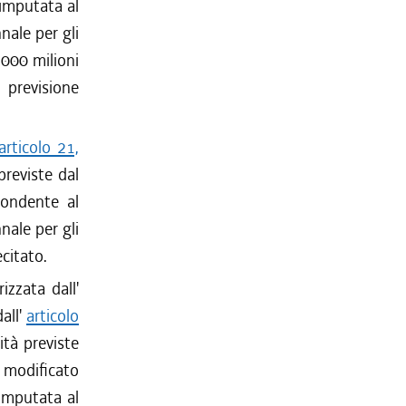
 imputata al
nale per gli
.000 milioni
 previsione
articolo 21,
 previste dal
pondente al
nale per gli
citato.
izzata dall'
dall'
articolo
lità previste
 modificato
 imputata al