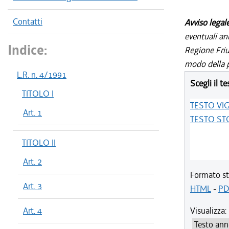
Contatti
Avviso legal
eventuali an
Indice:
Regione Friul
modo della p
L.R. n. 4/1991
Scegli il te
TITOLO I
TESTO VI
Art. 1
TESTO ST
TITOLO II
Art. 2
Formato st
Art. 3
HTML
-
PD
Art. 4
Visualizza: