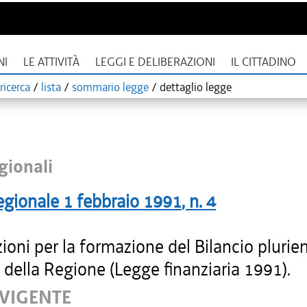
NI
LE ATTIVITÀ
LEGGI E DELIBERAZIONI
IL CITTADINO
ricerca
/
lista
/
sommario legge
/
dettaglio legge
gionali
egionale
1 febbraio 1991
, n.
4
ioni per la formazione del Bilancio plurie
della Regione (Legge finanziaria 1991).
 VIGENTE