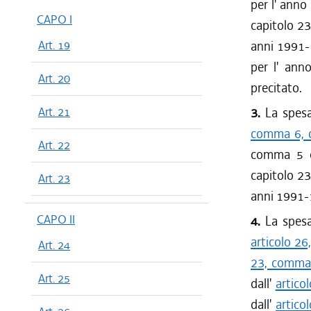
per l' anno
CAPO I
capitolo 23
Art. 19
anni 1991-1
per l' ann
Art. 20
precitato.
Art. 21
3.
La spesa 
comma 6, d
Art. 22
comma 5 de
capitolo 23
Art. 23
anni 1991-1
CAPO II
4.
La spesa 
articolo 26
Art. 24
23, comma 
Art. 25
dall'
artico
dall'
artico