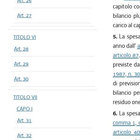
Art. 26
capitolo co
Art. 27
bilancio pl
carico al c
5.
La spesa 
TITOLO VI
anno dall'
a
Art. 28
articolo 87
Art. 29
previste da
1987, n. 3
Art. 30
di previsio
bilancio pe
TITOLO VII
residuo one
CAPO I
6.
La spesa 
Art. 31
comma 1, de
articolo 4
Art. 32