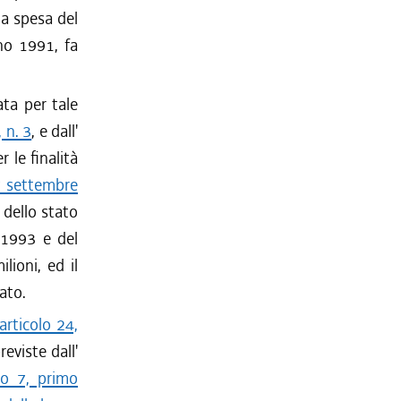
la spesa del
nno 1991, fa
ata per tale
 n. 3
, e dall'
er le finalità
 7 settembre
 dello stato
1-1993 e del
lioni, ed il
ato.
articolo 24,
previste dall'
lo 7, primo