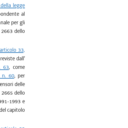
 della legge
spondente al
nale per gli
o 2663 dello
articolo 33,
previste dall'
. 63
, come
 n. 60
, per
ensori delle
o 2665 dello
 1991-1993 e
del capitolo