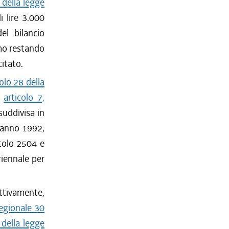
 della legge
i lire 3.000
el bilancio
rmo restando
citato.
colo 28 della
'
articolo 7,
suddivisa in
l' anno 1992,
itolo 2504 e
riennale per
ettivamente,
egionale 30
, della legge