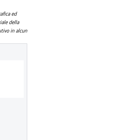
afica ed
iale della
utivo in alcun