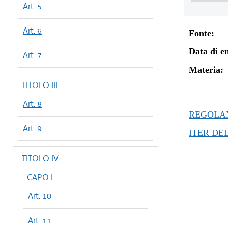
Art. 5
Art. 6
Fonte:
Data di en
Art. 7
Materia:
TITOLO III
Art. 8
REGOLAM
Art. 9
ITER DE
TITOLO IV
CAPO I
Art. 10
Art. 11