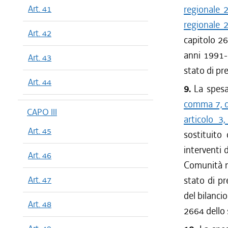
Art. 41
regionale 
regionale 
Art. 42
capitolo 26
anni 1991-1
Art. 43
stato di pr
Art. 44
9.
La spesa 
comma 7, d
CAPO III
articolo 3
Art. 45
sostituito 
interventi 
Art. 46
Comunità mo
Art. 47
stato di pr
del bilanci
Art. 48
2664 dello 