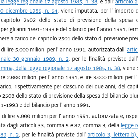
la legge regionale 17 agosto 1985, n. 38
, e dall'
articolo 2
30 dicembre 1985, n. 54
, viene imputata, per l' importo d
l capitolo 2502 dello stato di previsione della spesa d
 per gli anni 1991-1993 e del bilancio per l' anno 1991, fe
nere a carico del capitolo 2501 dello stato di previsione pre
di lire 5.000 milioni per l' anno 1991, autorizzata dall'
arti
onale 30 gennaio 1989, n. 2
, per le finalità previste dall
mma, della legge regionale 17 agosto 1985, n. 38
, viene 
ire 2.000 milioni per l' anno 1991, e lire 3.000 milioni per 
arico, rispettivamente per ciascuno dei due anni, del cap
o 2503 dello stato di previsione della spesa del bilancio plu
91-1993 e del bilancio per l' anno 1991.
di lire 5.000 milioni per l' anno 1991, autorizzata e, risp
ta dagli articoli 33, comma 5 e 87, comma 3, della
legge r
89, n. 2
, per le finalità previste dall'
articolo 3, lettera b)