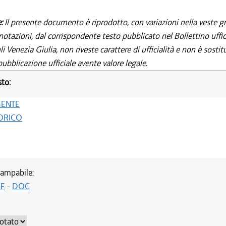
e:
Il presente documento è riprodotto, con variazioni nella veste gr
notazioni, dal corrispondente testo pubblicato nel Bollettino uffic
i Venezia Giulia, non riveste carattere di ufficialità e non è sostit
ubblicazione ufficiale avente valore legale.
sto:
GENTE
ORICO
ampabile:
F
-
DOC