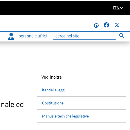
ITA
@
persone e uffici
Eseg
Ricerca
Vedi inoltre
Iter delle leggi
nnale ed
Costituzione
Manuale tecniche legislative