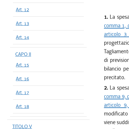
Art. 12
1.
La spesa 
Art. 13
comma 1, de
articolo 3
Art. 14
progettazi
Tagliamento
CAPO II
di previsio
Art. 15
bilancio pe
precitato.
Art. 16
2.
La spesa 
Art. 17
comma 9, d
articolo 
Art. 18
modificato 
viene suddiv
TITOLO V