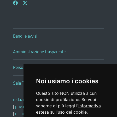
Bandi e avvisi
Amministrazione trasparente
Persone e Uffici
Noi usiamo i cookies
Sala Tiziano Tessitori
Questo sito NON utilizza alcun
redazione web
|
note legali
|
glossario
cookie di profilazione. Se vuoi
saperne di più leggi l'
informativa
|
privacy
|
social media policy
estesa sull'uso dei cookie
.
|
dichiarazione di accessibilità
|
feedback