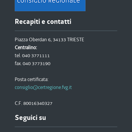
Recapiti e contatti
Piazza Oberdan 6, 34133 TRIESTE
Centralino:
tel. 040 3771111
fax. 040 3773190
Posta certificata:
consiglio@certregione.fvg.it
C.F. 80016340327
Seguici su