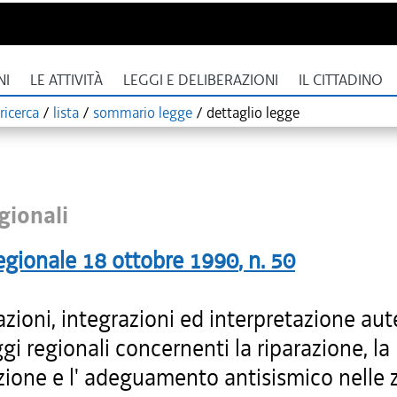
NI
LE ATTIVITÀ
LEGGI E DELIBERAZIONI
IL CITTADINO
ricerca
/
lista
/
sommario legge
/
dettaglio legge
gionali
egionale
18 ottobre 1990
, n.
50
zioni, integrazioni ed interpretazione aut
ggi regionali concernenti la riparazione, la
uzione e l' adeguamento antisismico nelle