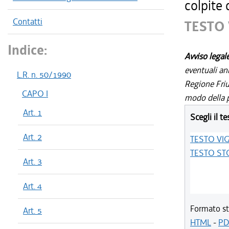
colpite 
Contatti
TESTO
Indice:
Avviso legal
eventuali an
L.R. n. 50/1990
Regione Friul
CAPO I
modo della p
Art. 1
Scegli il te
Art. 2
TESTO VI
TESTO ST
Art. 3
Art. 4
Formato st
Art. 5
HTML
-
PD