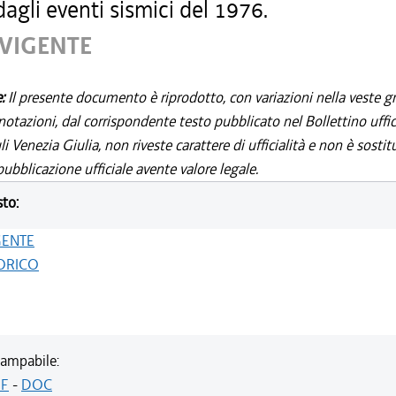
dagli eventi sismici del 1976.
 VIGENTE
e:
Il presente documento è riprodotto, con variazioni nella veste gr
notazioni, dal corrispondente testo pubblicato nel Bollettino uffic
i Venezia Giulia, non riveste carattere di ufficialità e non è sostit
ubblicazione ufficiale avente valore legale.
sto:
GENTE
ORICO
ampabile:
F
-
DOC