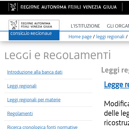
L'ISTITUZIONE
GLI ORGA
Home page
/
leggi regionali
/
LEGGI E REGOLAMENTI
Leggi re
Introduzione alla banca dati
Legge r
Leggi regionali
Leggi regionali per materie
Modifica
delle le
Regolamenti
ricostr
Ricerca cronologica fonti normative