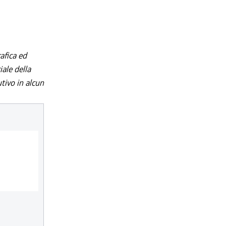
afica ed
iale della
utivo in alcun