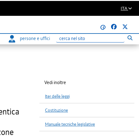
ITA
@
persone e uffici
Eseg
Ricerca
Vedi inoltre
Iter delle leggi
entica
Costituzione
Manuale tecniche legislative
 zone