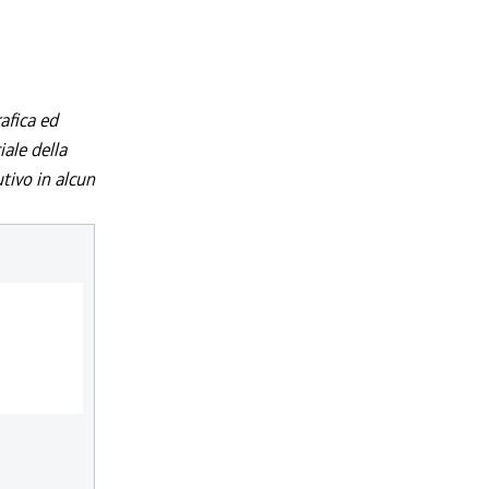
afica ed
iale della
utivo in alcun