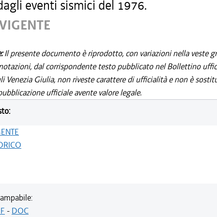
dagli eventi sismici del 1976.
 VIGENTE
e:
Il presente documento è riprodotto, con variazioni nella veste gr
notazioni, dal corrispondente testo pubblicato nel Bollettino uffic
i Venezia Giulia, non riveste carattere di ufficialità e non è sostit
ubblicazione ufficiale avente valore legale.
sto:
GENTE
ORICO
ampabile:
F
-
DOC