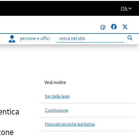
ITA
@
persone e uffici
Eseg
Ricerca
Vedi inoltre
Iter delle leggi
entica
Costituzione
Manuale tecniche legislative
 zone