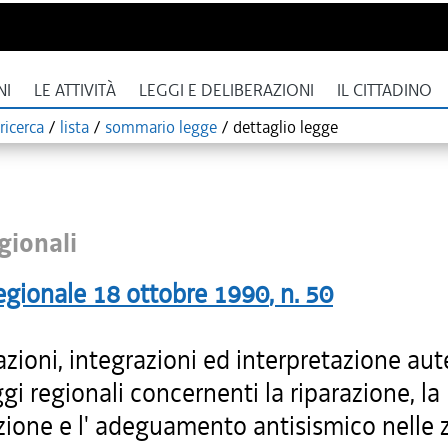
NI
LE ATTIVITÀ
LEGGI E DELIBERAZIONI
IL CITTADINO
ricerca
/
lista
/
sommario legge
/
dettaglio legge
gionali
egionale
18 ottobre 1990
, n.
50
zioni, integrazioni ed interpretazione aut
ggi regionali concernenti la riparazione, la
uzione e l' adeguamento antisismico nelle