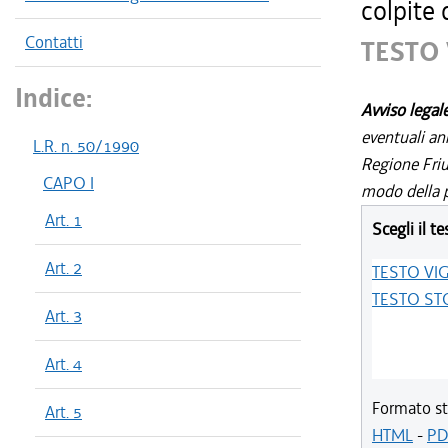
colpite 
Contatti
TESTO
Indice:
Avviso legal
eventuali an
L.R. n. 50/1990
Regione Friul
CAPO I
modo della p
Art. 1
Scegli il te
Art. 2
TESTO VI
TESTO ST
Art. 3
Art. 4
Formato st
Art. 5
HTML
-
PD