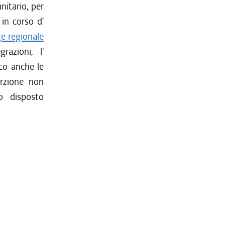
nitario, per
 in corso d'
ge regionale
razioni, l'
co anche le
orzione non
to disposto