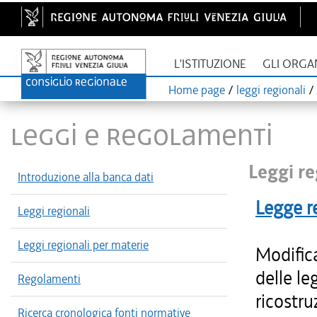
L'ISTITUZIONE
GLI ORGA
Home page
/
leggi regionali
/
LEGGI E REGOLAMENTI
Leggi re
Introduzione alla banca dati
Legge r
Leggi regionali
Leggi regionali per materie
Modifica
delle le
Regolamenti
ricostr
Ricerca cronologica fonti normative