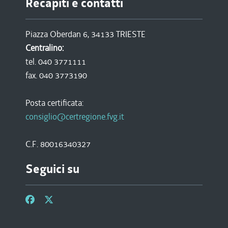
Recapiti e contatti
Piazza Oberdan 6, 34133 TRIESTE
Centralino:
tel. 040 3771111
fax. 040 3773190
Posta certificata:
consiglio@certregione.fvg.it
C.F. 80016340327
Seguici su