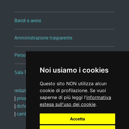
Bandi e avvisi
Amministrazione trasparente
Persone e Uffici
Noi usiamo i cookies
Sala Tiziano Tessitori
Questo sito NON utilizza alcun
redazione web
|
note legali
|
glossario
cookie di profilazione. Se vuoi
saperne di più leggi l'
informativa
|
privacy
|
social media policy
estesa sull'uso dei cookie
.
|
dichiarazione di accessibilità
|
feedback
|
cambio preferenze cookie
Accetta