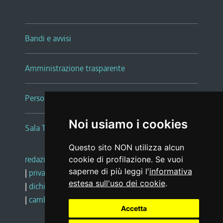
Bandi e avvisi
Amministrazione trasparente
Persone e Uffici
Noi usiamo i cookies
Sala Tiziano Tessitori
Questo sito NON utilizza alcun
redazione web
|
note legali
|
glossario
cookie di profilazione. Se vuoi
saperne di più leggi l'
informativa
|
privacy
|
social media policy
estesa sull'uso dei cookie
.
|
dichiarazione di accessibilità
|
feedback
|
cambio preferenze cookie
Accetta