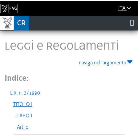
ITA
LEGGI E REGOLAMENTI
naviga nell'argomento
Indice:
L.R. n. 3/1990
TITOLO I
CAPO I
Art. 1