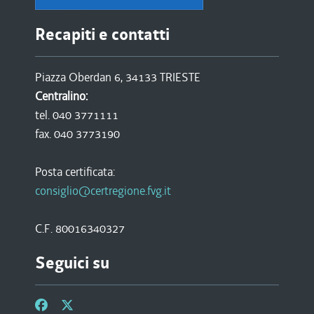
Recapiti e contatti
Piazza Oberdan 6, 34133 TRIESTE
Centralino:
tel. 040 3771111
fax. 040 3773190
Posta certificata:
consiglio@certregione.fvg.it
C.F. 80016340327
Seguici su