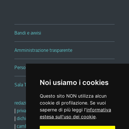
Bandi e avvisi
Amministrazione trasparente
Persone e Uffici
Noi usiamo i cookies
Sala Tiziano Tessitori
Questo sito NON utilizza alcun
redazione web
|
note legali
|
glossario
cookie di profilazione. Se vuoi
saperne di più leggi l'
informativa
|
privacy
|
social media policy
estesa sull'uso dei cookie
.
|
dichiarazione di accessibilità
|
feedback
|
cambio preferenze cookie