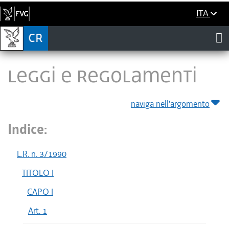
ITA
LEGGI E REGOLAMENTI
naviga nell'argomento
Indice:
L.R. n. 3/1990
TITOLO I
CAPO I
Art. 1