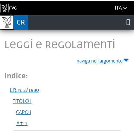
ITA
LEGGI E REGOLAMENTI
naviga nell'argomento
Indice:
L.R. n. 3/1990
TITOLO I
CAPO I
Art. 1