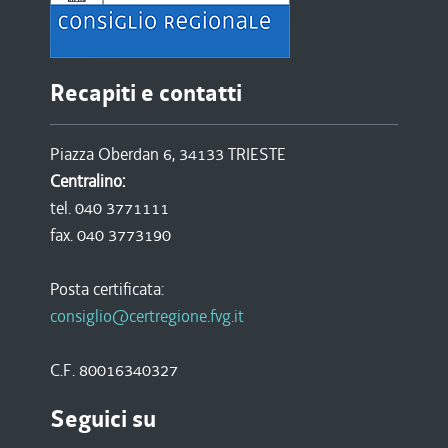
Recapiti e contatti
Piazza Oberdan 6, 34133 TRIESTE
Centralino:
tel. 040 3771111
fax. 040 3773190
Posta certificata:
consiglio@certregione.fvg.it
C.F. 80016340327
Seguici su