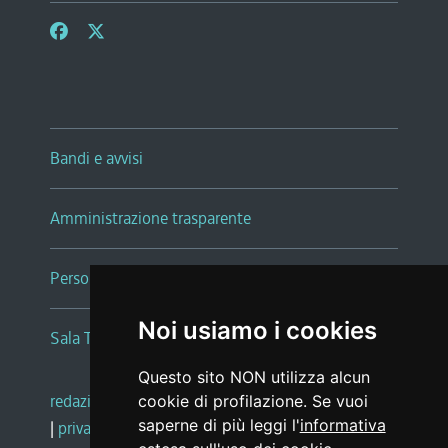
Bandi e avvisi
Amministrazione trasparente
Persone e Uffici
Noi usiamo i cookies
Sala Tiziano Tessitori
Questo sito NON utilizza alcun
redazione web
|
note legali
|
glossario
cookie di profilazione. Se vuoi
saperne di più leggi l'
informativa
|
privacy
|
social media policy