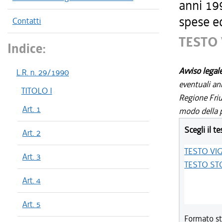
anni 199
spese ed
Contatti
TESTO
Indice:
Avviso legal
L.R. n. 29/1990
eventuali an
TITOLO I
Regione Friul
Art. 1
modo della p
Scegli il te
Art. 2
TESTO VI
Art. 3
TESTO ST
Art. 4
Art. 5
Formato st