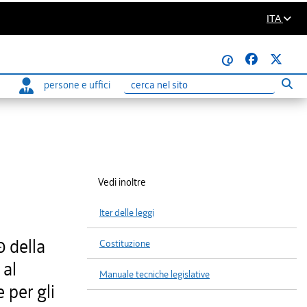
ITA
@
persone e uffici
Eseg
Ricerca
Vedi inoltre
Iter delle leggi
0 della
Costituzione
 al
Manuale tecniche legislative
 per gli