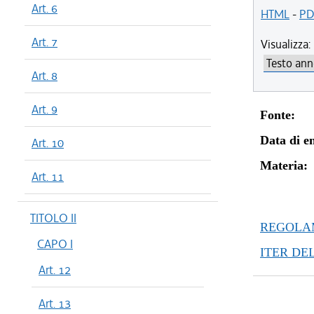
Art. 6
HTML
-
PD
Art. 7
Visualizza:
Art. 8
Art. 9
Fonte:
Data di en
Art. 10
Materia:
Art. 11
TITOLO II
REGOLAM
CAPO I
ITER DE
Art. 12
Art. 13