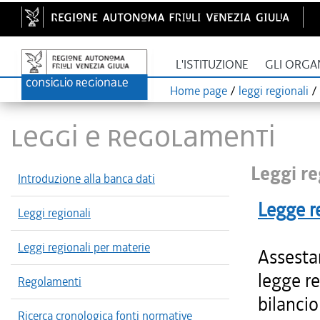
L'ISTITUZIONE
GLI ORGA
Home page
/
leggi regionali
/
LEGGI E REGOLAMENTI
Leggi re
Introduzione alla banca dati
Legge r
Leggi regionali
Leggi regionali per materie
Assestam
legge re
Regolamenti
bilancio
Ricerca cronologica fonti normative