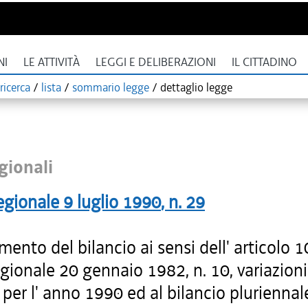
NI
LE ATTIVITÀ
LEGGI E DELIBERAZIONI
IL CITTADINO
ricerca
/
lista
/
sommario legge
/
dettaglio legge
gionali
egionale
9 luglio 1990
, n.
29
ento del bilancio ai sensi dell' articolo 1
gionale 20 gennaio 1982, n. 10, variazioni
 per l' anno 1990 ed al bilancio pluriennale