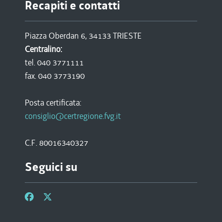
Recapiti e contatti
Piazza Oberdan 6, 34133 TRIESTE
Centralino:
tel. 040 3771111
fax. 040 3773190
Posta certificata:
consiglio@certregione.fvg.it
C.F. 80016340327
Seguici su