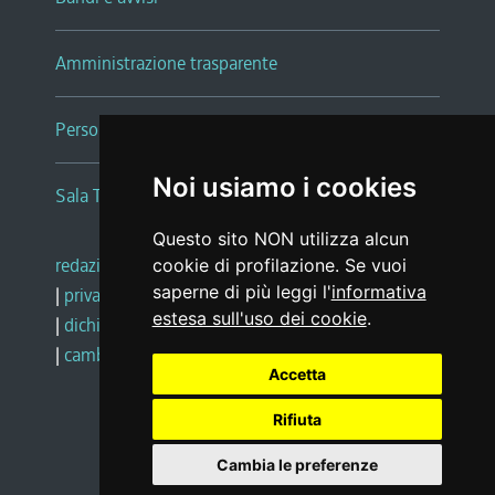
Amministrazione trasparente
Persone e Uffici
Noi usiamo i cookies
Sala Tiziano Tessitori
Questo sito NON utilizza alcun
redazione web
|
note legali
|
glossario
cookie di profilazione. Se vuoi
saperne di più leggi l'
informativa
|
privacy
|
social media policy
estesa sull'uso dei cookie
.
|
dichiarazione di accessibilità
|
feedback
|
cambio preferenze cookie
Accetta
Rifiuta
Realizzato da
Cambia le preferenze