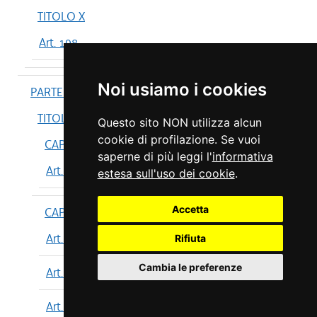
TITOLO X
Art. 198
Noi usiamo i cookies
PARTE IV
TITOLO I
Questo sito NON utilizza alcun
cookie di profilazione. Se vuoi
CAPO I
saperne di più leggi l'
informativa
Art. 199
estesa sull'uso dei cookie
.
Accetta
CAPO II
Art. 200
Rifiuta
Cambia le preferenze
Art. 201
Art. 202