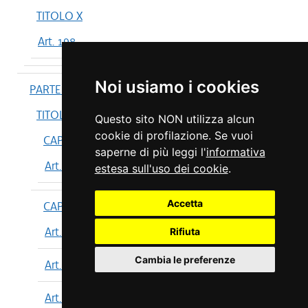
TITOLO X
Art. 198
Noi usiamo i cookies
PARTE IV
TITOLO I
Questo sito NON utilizza alcun
cookie di profilazione. Se vuoi
CAPO I
saperne di più leggi l'
informativa
Art. 199
estesa sull'uso dei cookie
.
Accetta
CAPO II
Art. 200
Rifiuta
Cambia le preferenze
Art. 201
Art. 202