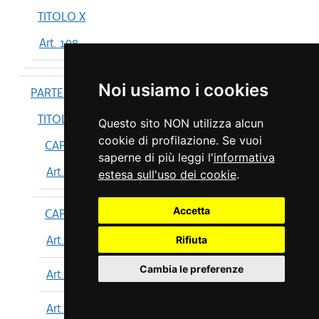
TITOLO X
Art. 198
Noi usiamo i cookies
PARTE IV
TITOLO I
Questo sito NON utilizza alcun
cookie di profilazione. Se vuoi
CAPO I
saperne di più leggi l'
informativa
Art. 199
estesa sull'uso dei cookie
.
Accetta
CAPO II
Art. 200
Rifiuta
Cambia le preferenze
Art. 201
Art. 202