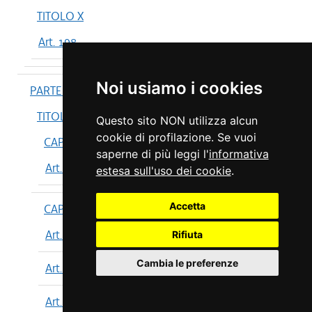
TITOLO X
Art. 198
Noi usiamo i cookies
PARTE IV
TITOLO I
Questo sito NON utilizza alcun
cookie di profilazione. Se vuoi
CAPO I
saperne di più leggi l'
informativa
Art. 199
estesa sull'uso dei cookie
.
Accetta
CAPO II
Art. 200
Rifiuta
Cambia le preferenze
Art. 201
Art. 202