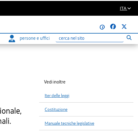
ITA
@
persone e uffici
Eseg
Ricerca
Vedi inoltre
Iter delle leggi
ionale,
Costituzione
ali.
Manuale tecniche legislative