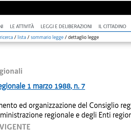
NI
LE ATTIVITÀ
LEGGI E DELIBERAZIONI
IL CITTADINO
ricerca
/
lista
/
sommario legge
/
dettaglio legge
gionali
egionale
1 marzo 1988
, n.
7
ento ed organizzazione del Consiglio reg
ministrazione regionale e degli Enti region
 VIGENTE