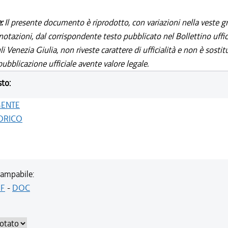
e:
Il presente documento è riprodotto, con variazioni nella veste gr
notazioni, dal corrispondente testo pubblicato nel Bollettino uffic
i Venezia Giulia, non riveste carattere di ufficialità e non è sostit
ubblicazione ufficiale avente valore legale.
sto:
GENTE
ORICO
ampabile:
F
-
DOC