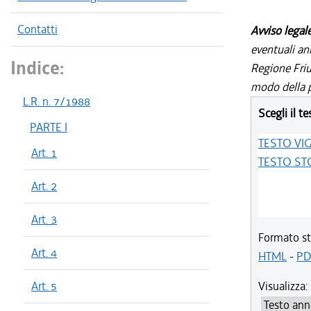
Contatti
Avviso legal
eventuali an
Indice:
Regione Friul
modo della p
L.R. n. 7/1988
Scegli il te
PARTE I
TESTO VI
Art. 1
TESTO ST
Art. 2
Art. 3
Formato st
Art. 4
HTML
-
PD
Art. 5
Visualizza: