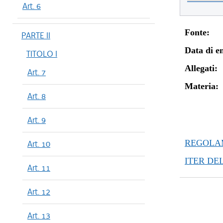
Art. 6
Fonte:
PARTE II
Data di en
TITOLO I
Allegati:
Art. 7
Materia:
Art. 8
Art. 9
REGOLAM
Art. 10
ITER DE
Art. 11
Art. 12
Art. 13