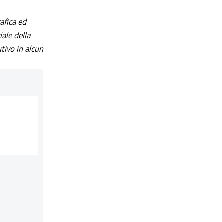
afica ed
iale della
utivo in alcun