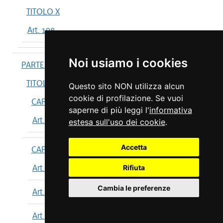
TITOLO X
Art. 198
Noi usiamo i cookies
PARTE IV
TITOLO I
Questo sito NON utilizza alcun
cookie di profilazione. Se vuoi
CAPO I
saperne di più leggi l'
informativa
Art. 199
estesa sull'uso dei cookie
.
Accetta
CAPO II
Art. 200
Rifiuta
Cambia le preferenze
Art. 201
Art. 202