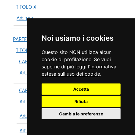
TITOLO X
Art. 198
Noi usiamo i cookies
PARTE IV
TITOLO I
Questo sito NON utilizza alcun
cookie di profilazione. Se vuoi
CAPO I
saperne di più leggi l'
informativa
Art. 199
estesa sull'uso dei cookie
.
Accetta
CAPO II
Art. 200
Rifiuta
Cambia le preferenze
Art. 201
Art. 202