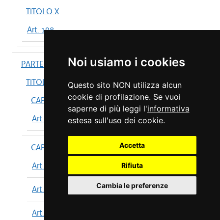
TITOLO X
Art. 198
Noi usiamo i cookies
PARTE IV
TITOLO I
Questo sito NON utilizza alcun
cookie di profilazione. Se vuoi
CAPO I
saperne di più leggi l'
informativa
Art. 199
estesa sull'uso dei cookie
.
Accetta
CAPO II
Art. 200
Rifiuta
Cambia le preferenze
Art. 201
Art. 202