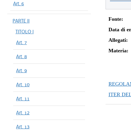
Art. 6
Fonte:
PARTE II
Data di en
TITOLO I
Allegati:
Art. 7
Materia:
Art. 8
Art. 9
REGOLAM
Art. 10
ITER DE
Art. 11
Art. 12
Art. 13