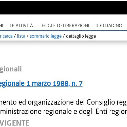
NI
LE ATTIVITÀ
LEGGI E DELIBERAZIONI
IL CITTADINO
ricerca
/
lista
/
sommario legge
/
dettaglio legge
gionali
egionale
1 marzo 1988
, n.
7
ento ed organizzazione del Consiglio reg
ministrazione regionale e degli Enti region
 VIGENTE