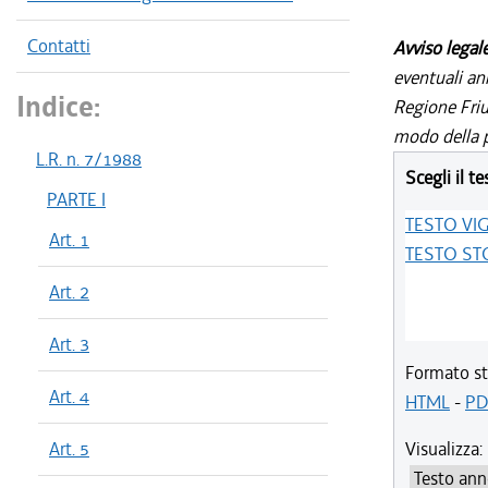
Contatti
Avviso legal
eventuali an
Indice:
Regione Friul
modo della p
L.R. n. 7/1988
Scegli il te
PARTE I
TESTO VI
Art. 1
TESTO ST
Art. 2
Art. 3
Formato st
Art. 4
HTML
-
PD
Art. 5
Visualizza: