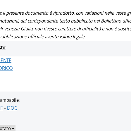
e:
Il presente documento è riprodotto, con variazioni nella veste gr
notazioni, dal corrispondente testo pubblicato nel Bollettino uffic
i Venezia Giulia, non riveste carattere di ufficialità e non è sostit
ubblicazione ufficiale avente valore legale.
sto:
GENTE
ORICO
ampabile:
F
-
DOC