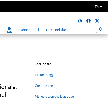
ITA
@
persone e uffici
Eseg
Ricerca
Vedi inoltre
Iter delle leggi
ionale,
Costituzione
ali.
Manuale tecniche legislative