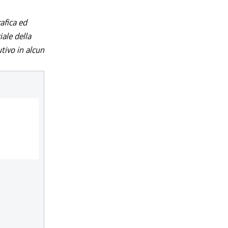
afica ed
iale della
utivo in alcun