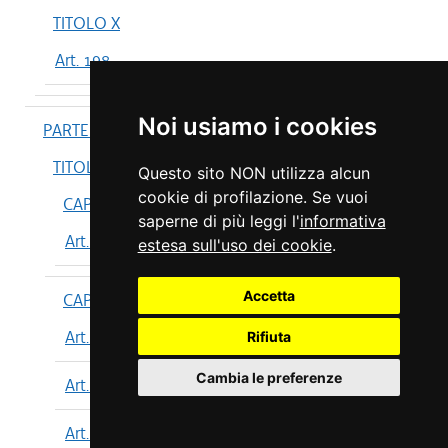
TITOLO X
Art. 198
Noi usiamo i cookies
PARTE IV
TITOLO I
Questo sito NON utilizza alcun
cookie di profilazione. Se vuoi
CAPO I
saperne di più leggi l'
informativa
Art. 199
estesa sull'uso dei cookie
.
Accetta
CAPO II
Art. 200
Rifiuta
Cambia le preferenze
Art. 201
Art. 202