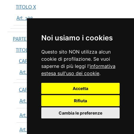
TITOLO X
Art. 198
Noi usiamo i cookies
PARTE IV
TITOLO I
Questo sito NON utilizza alcun
cookie di profilazione. Se vuoi
CAPO I
saperne di più leggi l'
informativa
Art. 199
estesa sull'uso dei cookie
.
Accetta
CAPO II
Art. 200
Rifiuta
Cambia le preferenze
Art. 201
Art. 202