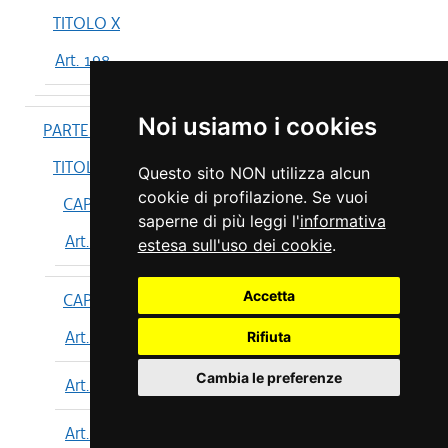
TITOLO X
Art. 198
Noi usiamo i cookies
PARTE IV
TITOLO I
Questo sito NON utilizza alcun
cookie di profilazione. Se vuoi
CAPO I
saperne di più leggi l'
informativa
Art. 199
estesa sull'uso dei cookie
.
Accetta
CAPO II
Art. 200
Rifiuta
Cambia le preferenze
Art. 201
Art. 202