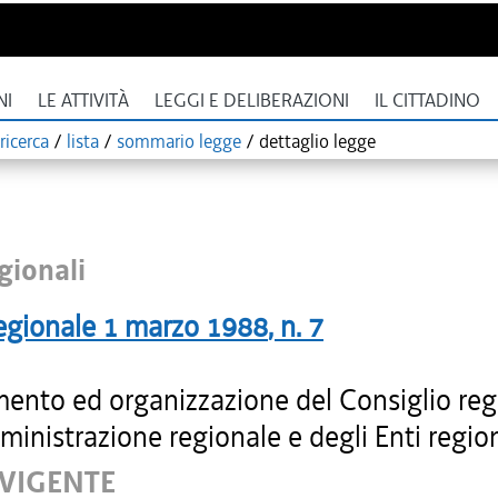
NI
LE ATTIVITÀ
LEGGI E DELIBERAZIONI
IL CITTADINO
ricerca
/
lista
/
sommario legge
/
dettaglio legge
gionali
egionale
1 marzo 1988
, n.
7
ento ed organizzazione del Consiglio reg
ministrazione regionale e degli Enti region
 VIGENTE