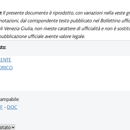
e:
Il presente documento è riprodotto, con variazioni nella veste gr
notazioni, dal corrispondente testo pubblicato nel Bollettino uffic
i Venezia Giulia, non riveste carattere di ufficialità e non è sostit
ubblicazione ufficiale avente valore legale.
sto:
GENTE
ORICO
ampabile:
F
-
DOC