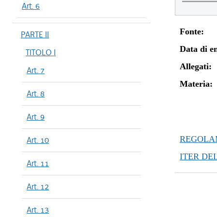
Art. 6
Fonte:
PARTE II
Data di en
TITOLO I
Allegati:
Art. 7
Materia:
Art. 8
Art. 9
REGOLAM
Art. 10
ITER DE
Art. 11
Art. 12
Art. 13