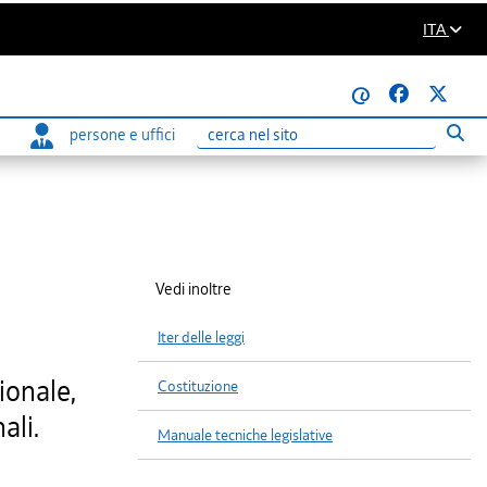
ITA
@
persone e uffici
Eseg
Ricerca
Vedi inoltre
Iter delle leggi
ionale,
Costituzione
ali.
Manuale tecniche legislative