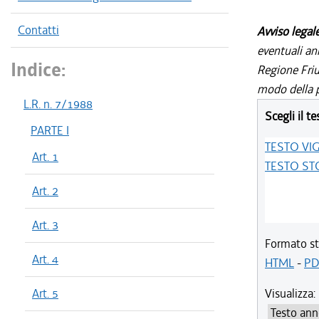
Contatti
Avviso legal
eventuali an
Indice:
Regione Friul
modo della p
L.R. n. 7/1988
Scegli il te
PARTE I
TESTO VI
Art. 1
TESTO ST
Art. 2
Art. 3
Formato st
Art. 4
HTML
-
PD
Art. 5
Visualizza: