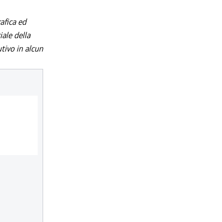
afica ed
iale della
utivo in alcun