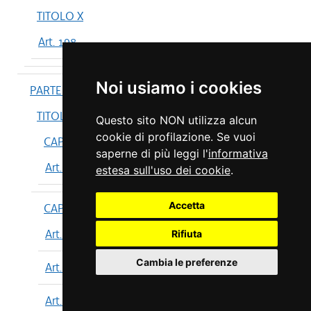
TITOLO X
Art. 198
Noi usiamo i cookies
PARTE IV
TITOLO I
Questo sito NON utilizza alcun
cookie di profilazione. Se vuoi
CAPO I
saperne di più leggi l'
informativa
Art. 199
estesa sull'uso dei cookie
.
Accetta
CAPO II
Art. 200
Rifiuta
Cambia le preferenze
Art. 201
Art. 202