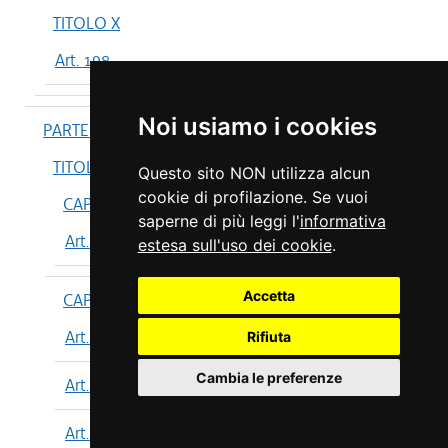
TITOLO X
Art. 198
Noi usiamo i cookies
PARTE IV
TITOLO I
Questo sito NON utilizza alcun
cookie di profilazione. Se vuoi
CAPO I
saperne di più leggi l'
informativa
Art. 199
estesa sull'uso dei cookie
.
Accetta
CAPO II
Art. 200
Rifiuta
Cambia le preferenze
Art. 201
Art. 202