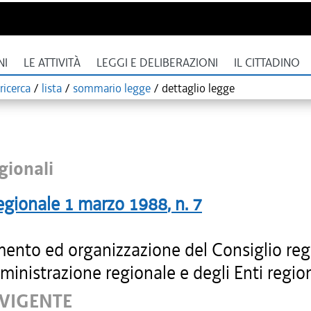
NI
LE ATTIVITÀ
LEGGI E DELIBERAZIONI
IL CITTADINO
ricerca
/
lista
/
sommario legge
/
dettaglio legge
gionali
egionale
1 marzo 1988
, n.
7
ento ed organizzazione del Consiglio reg
ministrazione regionale e degli Enti region
 VIGENTE