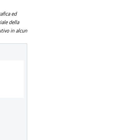
afica ed
iale della
utivo in alcun