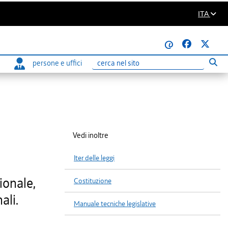
ITA
@
persone e uffici
Eseg
Ricerca
Vedi inoltre
Iter delle leggi
ionale,
Costituzione
ali.
Manuale tecniche legislative