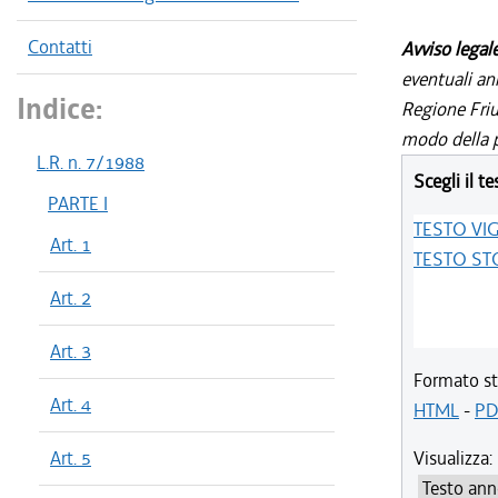
Contatti
Avviso legal
eventuali an
Indice:
Regione Friul
modo della p
L.R. n. 7/1988
Scegli il te
PARTE I
TESTO VI
Art. 1
TESTO ST
Art. 2
Art. 3
Formato st
Art. 4
HTML
-
PD
Art. 5
Visualizza: