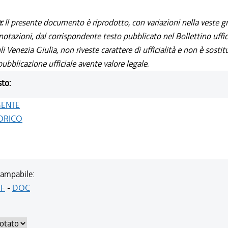
e:
Il presente documento è riprodotto, con variazioni nella veste gr
notazioni, dal corrispondente testo pubblicato nel Bollettino uffic
i Venezia Giulia, non riveste carattere di ufficialità e non è sostit
ubblicazione ufficiale avente valore legale.
sto:
GENTE
ORICO
ampabile:
F
-
DOC