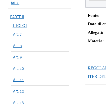
Art. 6
Fonte:
PARTE II
Data di en
TITOLO I
Allegati:
Art. 7
Materia:
Art. 8
Art. 9
REGOLAM
Art. 10
ITER DE
Art. 11
Art. 12
Art. 13