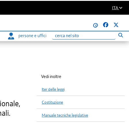
ITA
@
persone e uffici
Eseg
Ricerca
Vedi inoltre
Iter delle leggi
ionale,
Costituzione
ali.
Manuale tecniche legislative