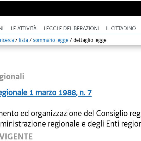
NI
LE ATTIVITÀ
LEGGI E DELIBERAZIONI
IL CITTADINO
ricerca
/
lista
/
sommario legge
/
dettaglio legge
gionali
egionale
1 marzo 1988
, n.
7
ento ed organizzazione del Consiglio reg
ministrazione regionale e degli Enti region
 VIGENTE