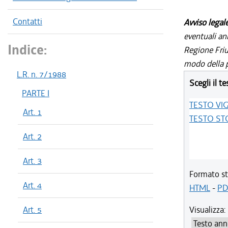
Contatti
Avviso legal
eventuali an
Indice:
Regione Friul
modo della p
L.R. n. 7/1988
Scegli il te
PARTE I
TESTO VI
Art. 1
TESTO ST
Art. 2
Art. 3
Formato st
Art. 4
HTML
-
PD
Art. 5
Visualizza: