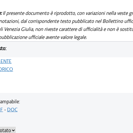
e:
Il presente documento è riprodotto, con variazioni nella veste gr
notazioni, dal corrispondente testo pubblicato nel Bollettino uffic
i Venezia Giulia, non riveste carattere di ufficialità e non è sostit
ubblicazione ufficiale avente valore legale.
sto:
GENTE
ORICO
ampabile:
F
-
DOC