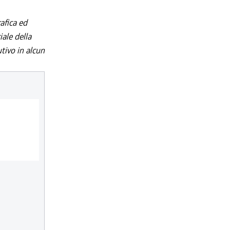
afica ed
iale della
utivo in alcun