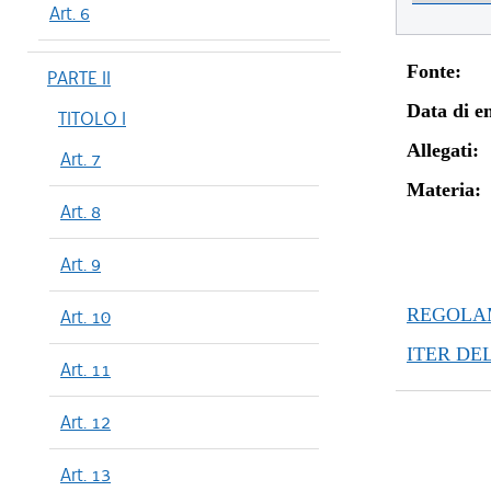
Art. 6
Fonte:
PARTE II
Data di en
TITOLO I
Allegati:
Art. 7
Materia:
Art. 8
Art. 9
REGOLAM
Art. 10
ITER DE
Art. 11
Art. 12
Art. 13