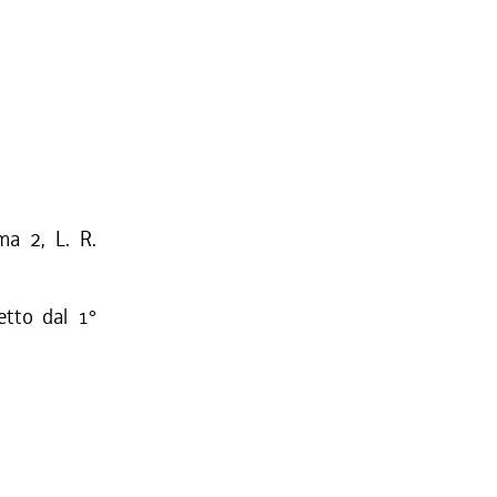
ma 2, L. R.
etto dal 1°