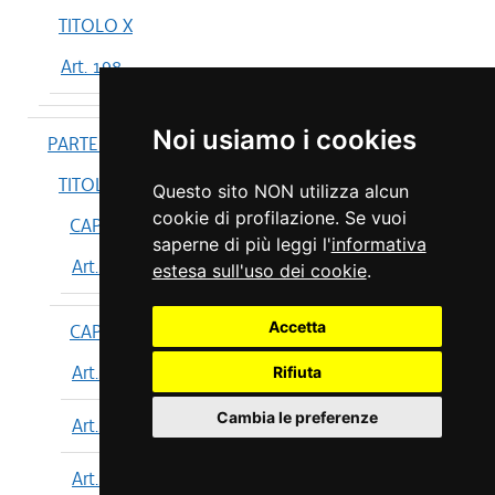
TITOLO X
Art. 198
Noi usiamo i cookies
PARTE IV
TITOLO I
Questo sito NON utilizza alcun
cookie di profilazione. Se vuoi
CAPO I
saperne di più leggi l'
informativa
Art. 199
estesa sull'uso dei cookie
.
Accetta
CAPO II
Art. 200
Rifiuta
Cambia le preferenze
Art. 201
Art. 202