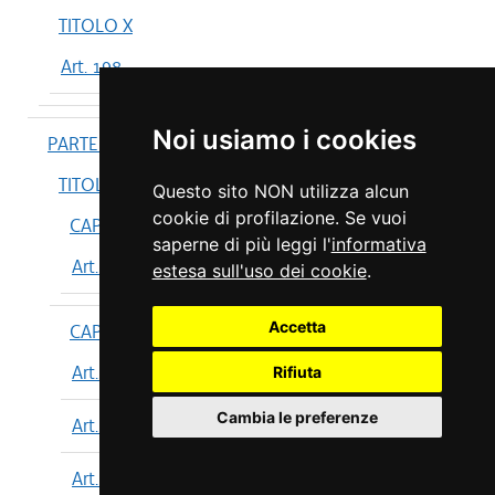
TITOLO X
Art. 198
Noi usiamo i cookies
PARTE IV
TITOLO I
Questo sito NON utilizza alcun
cookie di profilazione. Se vuoi
CAPO I
saperne di più leggi l'
informativa
Art. 199
estesa sull'uso dei cookie
.
Accetta
CAPO II
Art. 200
Rifiuta
Cambia le preferenze
Art. 201
Art. 202