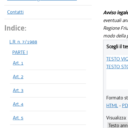
Contatti
Avviso legal
eventuali an
Indice:
Regione Friul
modo della p
L.R. n. 7/1988
Scegli il te
PARTE I
TESTO VI
Art. 1
TESTO ST
Art. 2
Art. 3
Formato st
Art. 4
HTML
-
PD
Art. 5
Visualizza: