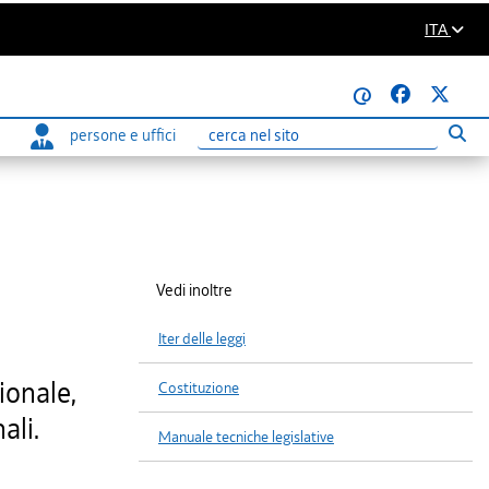
ITA
@
persone e uffici
Eseg
Ricerca
Vedi inoltre
Iter delle leggi
ionale,
Costituzione
ali.
Manuale tecniche legislative