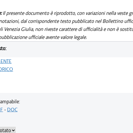
e:
Il presente documento è riprodotto, con variazioni nella veste gr
notazioni, dal corrispondente testo pubblicato nel Bollettino uffic
i Venezia Giulia, non riveste carattere di ufficialità e non è sostit
ubblicazione ufficiale avente valore legale.
sto:
GENTE
ORICO
ampabile:
F
-
DOC