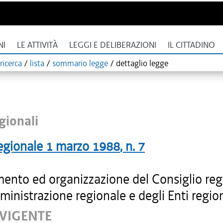
NI
LE ATTIVITÀ
LEGGI E DELIBERAZIONI
IL CITTADINO
ricerca
/
lista
/
sommario legge
/
dettaglio legge
gionali
egionale
1 marzo 1988
, n.
7
ento ed organizzazione del Consiglio reg
ministrazione regionale e degli Enti region
 VIGENTE