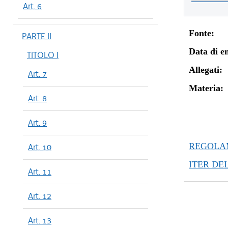
Art. 6
Fonte:
PARTE II
Data di en
TITOLO I
Allegati:
Art. 7
Materia:
Art. 8
Art. 9
REGOLAM
Art. 10
ITER DE
Art. 11
Art. 12
Art. 13