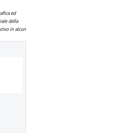
afica ed
iale della
utivo in alcun