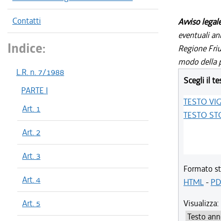
Contatti
Avviso legal
eventuali an
Indice:
Regione Friul
modo della p
L.R. n. 7/1988
Scegli il te
PARTE I
TESTO VI
Art. 1
TESTO ST
Art. 2
Art. 3
Formato st
Art. 4
HTML
-
PD
Art. 5
Visualizza: