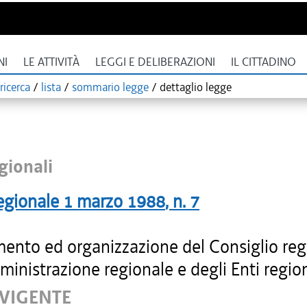
NI
LE ATTIVITÀ
LEGGI E DELIBERAZIONI
IL CITTADINO
ricerca
/
lista
/
sommario legge
/
dettaglio legge
gionali
egionale
1 marzo 1988
, n.
7
ento ed organizzazione del Consiglio reg
ministrazione regionale e degli Enti region
 VIGENTE