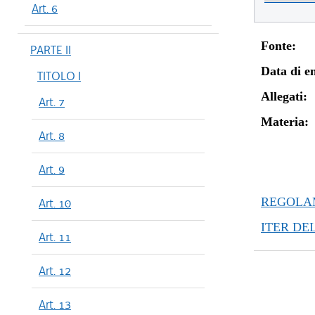
Art. 6
Fonte:
PARTE II
Data di en
TITOLO I
Allegati:
Art. 7
Materia:
Art. 8
Art. 9
REGOLAM
Art. 10
ITER DE
Art. 11
Art. 12
Art. 13