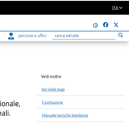
ITA
@
persone e uffici
Eseg
Ricerca
Vedi inoltre
Iter delle leggi
ionale,
Costituzione
ali.
Manuale tecniche legislative