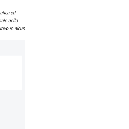
afica ed
iale della
utivo in alcun