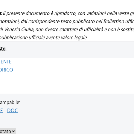
e:
Il presente documento è riprodotto, con variazioni nella veste gr
notazioni, dal corrispondente testo pubblicato nel Bollettino uffic
i Venezia Giulia, non riveste carattere di ufficialità e non è sostit
ubblicazione ufficiale avente valore legale.
sto:
GENTE
ORICO
ampabile:
F
-
DOC