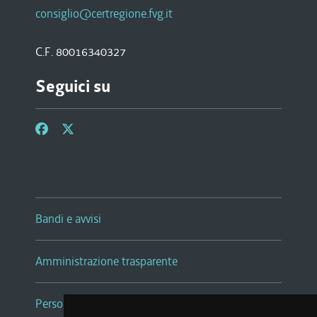
consiglio@certregione.fvg.it
C.F. 80016340327
Seguici su
Bandi e avvisi
Amministrazione trasparente
Persone e Uffici