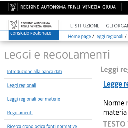
L'ISTITUZIONE
GLI ORGA
Home page
/
leggi regionali
/
LEGGI E REGOLAMENTI
Leggi re
Introduzione alla banca dati
Legge r
Leggi regionali
Leggi regionali per materie
Norme mo
materia 
Regolamenti
TESTO
Ricerca cronologica fonti normative