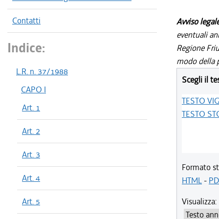
Contatti
Avviso legal
eventuali an
Indice:
Regione Friul
modo della p
L.R. n. 37/1988
Scegli il te
CAPO I
TESTO VI
Art. 1
TESTO ST
Art. 2
Art. 3
Formato st
Art. 4
HTML
-
PD
Art. 5
Visualizza: