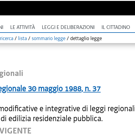
NI
LE ATTIVITÀ
LEGGI E DELIBERAZIONI
IL CITTADINO
ricerca
/
lista
/
sommario legge
/
dettaglio legge
gionali
egionale
30 maggio 1988
, n.
37
dificative e integrative di leggi regionali
di edilizia residenziale pubblica.
 VIGENTE