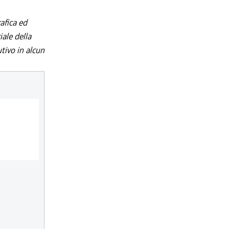
afica ed
iale della
utivo in alcun