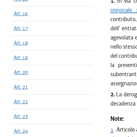
1.
In via tr
regionale
Art. 16
contributo,
dell' entra
Art. 17
agevolata e
Art. 18
nello stess
del contrib
Art. 19
la prevent
Art. 20
subentranti
assegnazio
Art. 21
2.
La deroga
Art. 22
decadenza è
Art. 23
Note:
1
Articolo 
Art. 24