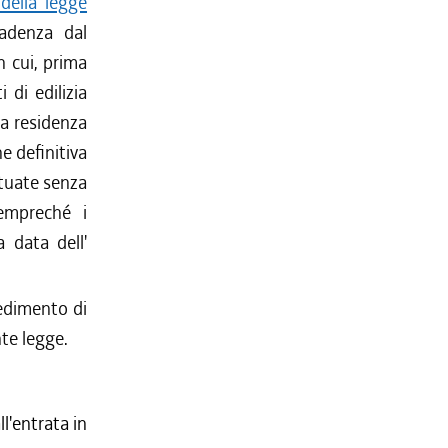
 della legge
adenza dal
n cui, prima
 di edilizia
la residenza
e definitiva
ttuate senza
sempreché i
a data dell'
vedimento di
nte legge.
l'entrata in