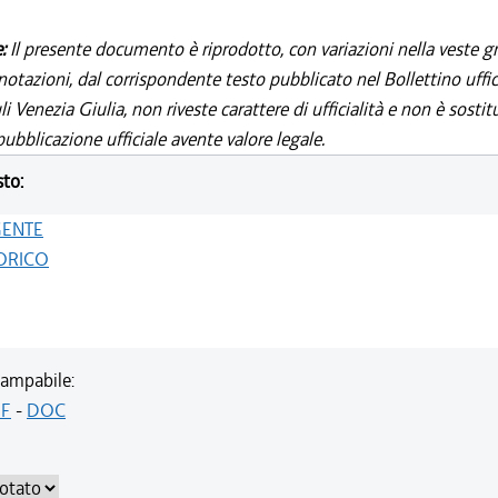
e:
Il presente documento è riprodotto, con variazioni nella veste gr
notazioni, dal corrispondente testo pubblicato nel Bollettino uffic
i Venezia Giulia, non riveste carattere di ufficialità e non è sostit
ubblicazione ufficiale avente valore legale.
sto:
GENTE
ORICO
ampabile:
F
-
DOC