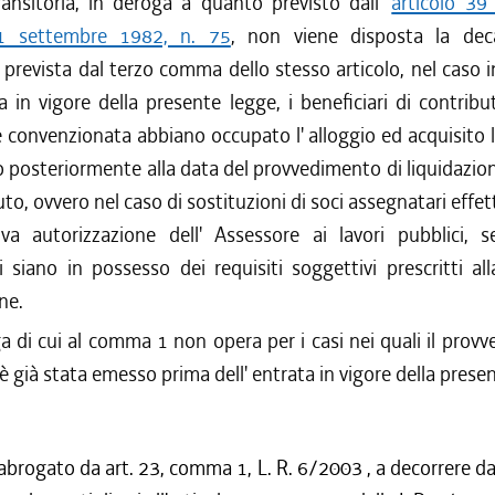
ansitoria, in deroga a quanto previsto dall'
articolo 39
 1 settembre 1982, n. 75
, non viene disposta la dec
 prevista dal terzo comma dello stesso articolo, nel caso i
ta in vigore della presente legge, i beneficiari di contributi
 convenzionata abbiano occupato l' alloggio ed acquisito 
o posteriormente alla data del provvedimento di liquidazion
uto, ovvero nel caso di sostituzioni di soci assegnatari effe
iva autorizzazione dell' Assessore ai lavori pubblici, 
 siano in possesso dei requisiti soggettivi prescritti all
ne.
 di cui al comma 1 non opera per i casi nei quali il prov
 già stata emesso prima dell' entrata in vigore della prese
abrogato da art. 23, comma 1, L. R. 6/2003 , a decorrere dal