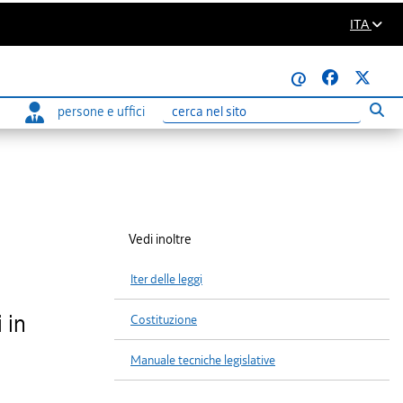
ITA
@
persone e uffici
Eseg
Ricerca
Vedi inoltre
Iter delle leggi
 in
Costituzione
Manuale tecniche legislative