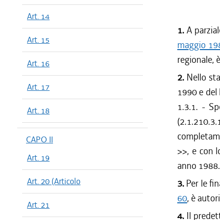
Art. 14
1.
A parzial
Art. 15
maggio 198
regionale, è
Art. 16
2.
Nello sta
Art. 17
1990 e del 
1.3.1. - S
Art. 18
(2.1.210.3
completame
CAPO II
>>, e con l
Art. 19
anno 1988.
Art. 20 (Articolo
3.
Per le fin
60
, è autor
Art. 21
4.
Il predet