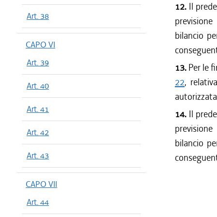
12.
Il prede
Art. 38
previsione
bilancio pe
CAPO VI
conseguente
Art. 39
13.
Per le fi
22
, relati
Art. 40
autorizzata 
Art. 41
14.
Il prede
previsione
Art. 42
bilancio pe
Art. 43
conseguente
CAPO VII
Art. 44