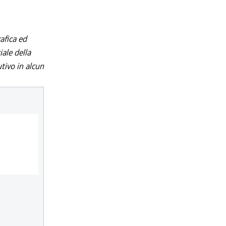
afica ed
iale della
utivo in alcun