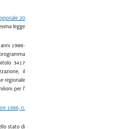
regionale 20
edesima legge
i anni 1988-
 - programma
pitolo 3417
zazione, il
e regionale
lioni per l'
bre 1986, n.
llo stato di