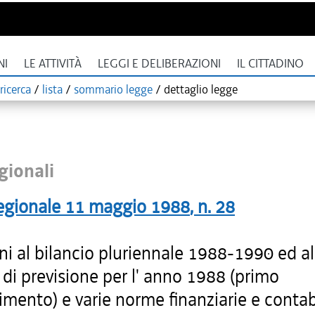
NI
LE ATTIVITÀ
LEGGI E DELIBERAZIONI
IL CITTADINO
ricerca
/
lista
/
sommario legge
/
dettaglio legge
gionali
egionale
11 maggio 1988
, n.
28
ni al bilancio pluriennale 1988-1990 ed al
 di previsione per l' anno 1988 (primo
mento) e varie norme finanziarie e contab