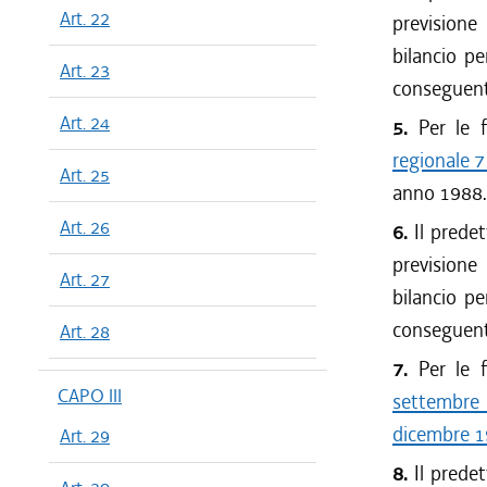
Art. 22
previsione
bilancio pe
Art. 23
conseguente
Art. 24
5.
Per le fi
regionale 7
Art. 25
anno 1988.
Art. 26
6.
Il predet
previsione
Art. 27
bilancio pe
conseguente
Art. 28
7.
Per le fi
CAPO III
settembre 
dicembre 1
Art. 29
8.
Il predet