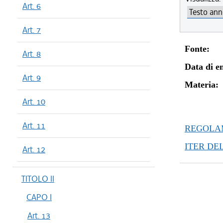
Art. 6
Art. 7
Fonte:
Art. 8
Data di en
Art. 9
Materia:
Art. 10
Art. 11
REGOLAM
ITER DE
Art. 12
TITOLO II
CAPO I
Art. 13