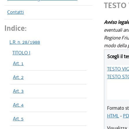
TESTO
Contatti
Avviso legal
Indice:
eventuali an
Regione Friul
L.R. n. 28/1988
modo della p
TITOLO I
Scegli il te
Art. 1
TESTO VI
TESTO ST
Art. 2
Art. 3
Art. 4
Formato st
HTML
-
PD
Art. 5
Visualizza: