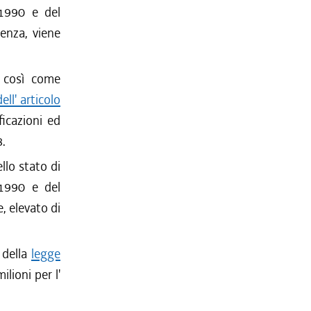
-1990 e del
tenza, viene
- così come
ll' articolo
ficazioni ed
8.
llo stato di
-1990 e del
, elevato di
2 della
legge
ilioni per l'