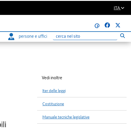
ITA
@
persone e uffici
Eseg
Ricerca
Vedi inoltre
Iter delle leggi
Costituzione
Manuale tecniche legislative
ili