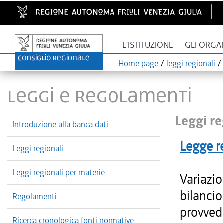
L'ISTITUZIONE
GLI ORGA
Home page
/
leggi regionali
/
LEGGI E REGOLAMENTI
Leggi re
Introduzione alla banca dati
Legge r
Leggi regionali
Leggi regionali per materie
Variazio
bilancio
Regolamenti
provvedi
Ricerca cronologica fonti normative