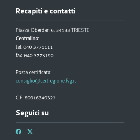
Recapiti e contatti
Piazza Oberdan 6, 34133 TRIESTE
Centralino:
tel. 040 3771111
fax. 040 3773190
Posta certificata:
consiglio@certregione.fvg.it
C.F. 80016340327
Seguici su