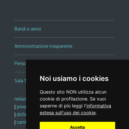
Bandi e avvisi
Amministrazione trasparente
Persone e Uffici
Noi usiamo i cookies
Sala Tiziano Tessitori
Questo sito NON utilizza alcun
redazione web
|
note legali
|
glossario
cookie di profilazione. Se vuoi
saperne di più leggi l'
informativa
|
privacy
|
social media policy
estesa sull'uso dei cookie
.
|
dichiarazione di accessibilità
|
feedback
|
cambio preferenze cookie
Accetta