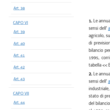
Art. 38
1.
Le annual
CAPO VI
sensi dell'
a
Art. 39
agricolo, s
di previsio
Art. 40
bilancio pe
Art. 41
1995, corr
tabella << 
Art. 42
2.
Le annual
Art. 43
sensi dell'
a
industriale
CAPO VII
stato di pr
Art. 44
del bilanci