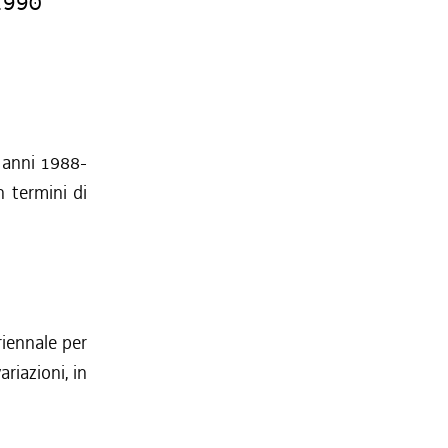
1990
i anni 1988-
n termini di
riennale per
riazioni, in