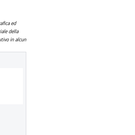
afica ed
iale della
utivo in alcun