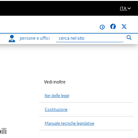
ITA
@
persone e uffici
Eseg
Ricerca
Vedi inoltre
Iter delle leggi
Costituzione
Manuale tecniche legislative
ili