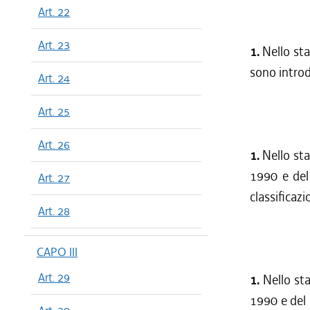
Art. 22
Art. 23
1.
Nello sta
sono introdo
Art. 24
Art. 25
Art. 26
1.
Nello sta
1990 e del 
Art. 27
classificazi
Art. 28
CAPO III
Art. 29
1.
Nello sta
1990 e del 