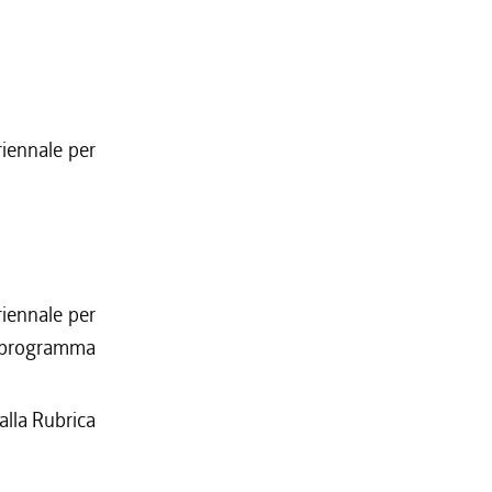
riennale per
riennale per
al programma
alla Rubrica