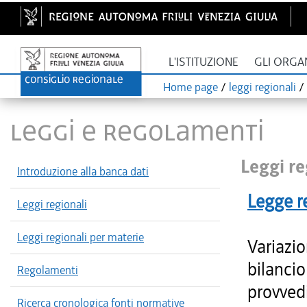
L'ISTITUZIONE
GLI ORGA
Home page
/
leggi regionali
/
LEGGI E REGOLAMENTI
Leggi re
Introduzione alla banca dati
Legge r
Leggi regionali
Leggi regionali per materie
Variazio
bilancio
Regolamenti
provvedi
Ricerca cronologica fonti normative