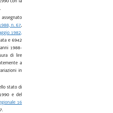
1990 con la
.
, assegnato
1988, n. 67
,
maggio 1982,
trata e 6942
i anni 1988-
ura di lire
entemente a
riazioni in
ello stato di
-1990 e del
regionale 16
7.