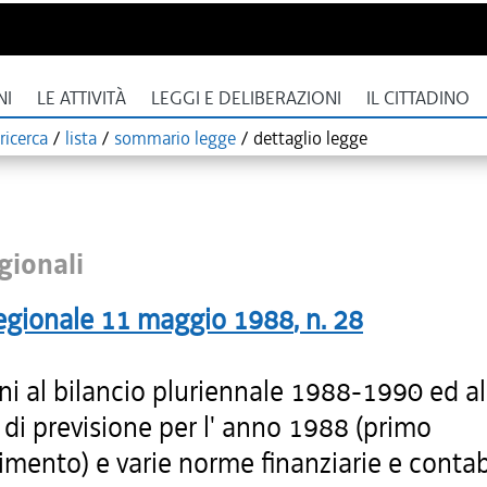
NI
LE ATTIVITÀ
LEGGI E DELIBERAZIONI
IL CITTADINO
ricerca
/
lista
/
sommario legge
/
dettaglio legge
gionali
egionale
11 maggio 1988
, n.
28
ni al bilancio pluriennale 1988-1990 ed al
 di previsione per l' anno 1988 (primo
mento) e varie norme finanziarie e contab