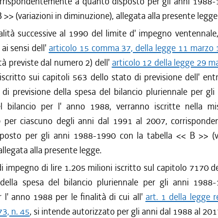
orrispondentemente a quanto disposto per gli anni 1988-
B >> (variazioni in diminuzione), allegata alla presente legge
ità successive al 1990 del limite d' impegno ventennale
ai sensi dell'
articolo 15 comma 37, della legge 11 marzo 
ità previste dal numero 2) dell'
articolo 12 della legge 29 
 iscritto sui capitoli 563 dello stato di previsione dell' en
 di previsione della spesa del bilancio pluriennale per gl
 bilancio per l' anno 1988, verranno iscritte nella mis
 per ciascuno degli anni dal 1991 al 2007, corrispond
posto per gli anni 1988-1990 con la tabella << B >> (va
llegata alla presente legge.
di impegno di lire 1.205 milioni iscritto sul capitolo 7170 d
 della spesa del bilancio pluriennale per gli anni 1988
r l' anno 1988 per le finalità di cui all'
art. 1 della legge 
3, n. 45
, si intende autorizzato per gli anni dal 1988 al 201