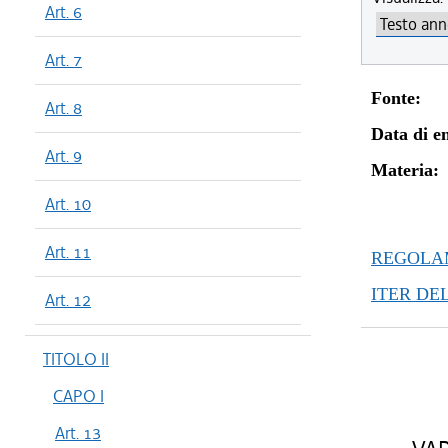
Art. 6
Art. 7
Fonte:
Art. 8
Data di en
Art. 9
Materia:
Art. 10
Art. 11
REGOLAM
ITER DE
Art. 12
TITOLO II
CAPO I
Art. 13