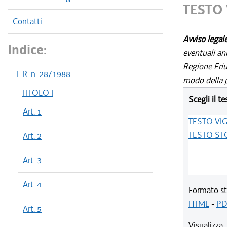
TESTO
Contatti
Avviso legal
Indice:
eventuali an
Regione Friul
L.R. n. 28/1988
modo della p
TITOLO I
Scegli il te
Art. 1
TESTO VI
TESTO ST
Art. 2
Art. 3
Art. 4
Formato st
HTML
-
PD
Art. 5
Visualizza: