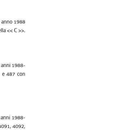
l' anno 1988
ella << C >>.
i anni 1988-
86 e 487 con
i anni 1988-
 4091, 4092,