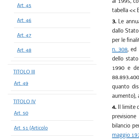
al 1995, c
Art. 45
tabella << 
Art. 46
3.
Le annual
dallo Stato 
Art. 47
per le final
n. 308
, ed
Art. 48
dello stato
1990 e del
TITOLO III
88.893.400
Art. 49
quanto dis
aumento), a
TITOLO IV
4.
Il limite 
Art. 50
previsione
bilancio pe
Art. 51 (Articolo
maggio 197