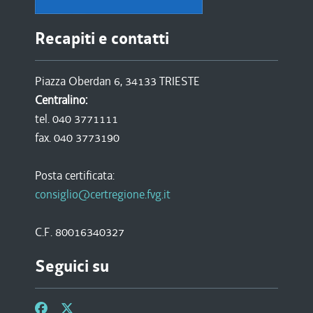
Recapiti e contatti
Piazza Oberdan 6, 34133 TRIESTE
Centralino:
tel. 040 3771111
fax. 040 3773190
Posta certificata:
consiglio@certregione.fvg.it
C.F. 80016340327
Seguici su