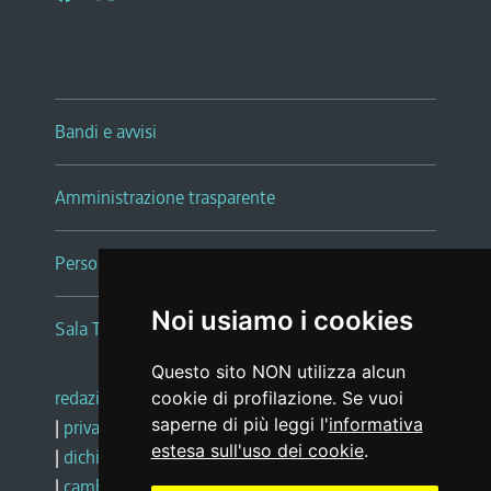
Bandi e avvisi
Amministrazione trasparente
Persone e Uffici
Noi usiamo i cookies
Sala Tiziano Tessitori
Questo sito NON utilizza alcun
redazione web
|
note legali
|
glossario
cookie di profilazione. Se vuoi
saperne di più leggi l'
informativa
|
privacy
|
social media policy
estesa sull'uso dei cookie
.
|
dichiarazione di accessibilità
|
feedback
|
cambio preferenze cookie