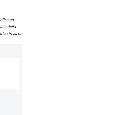
afica ed
iale della
utivo in alcun