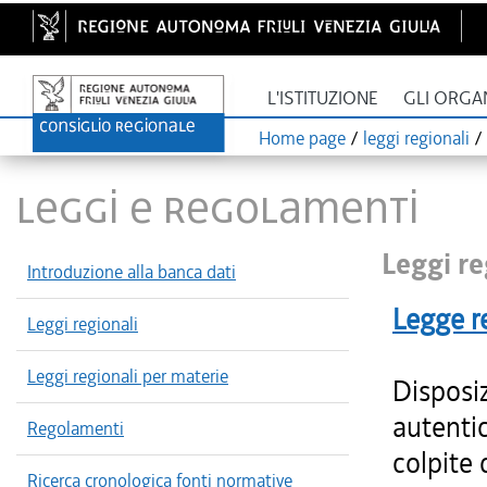
L'ISTITUZIONE
GLI ORGA
Home page
/
leggi regionali
/
LEGGI E REGOLAMENTI
Leggi re
Introduzione alla banca dati
Legge r
Leggi regionali
Leggi regionali per materie
Disposiz
autentic
Regolamenti
colpite 
Ricerca cronologica fonti normative