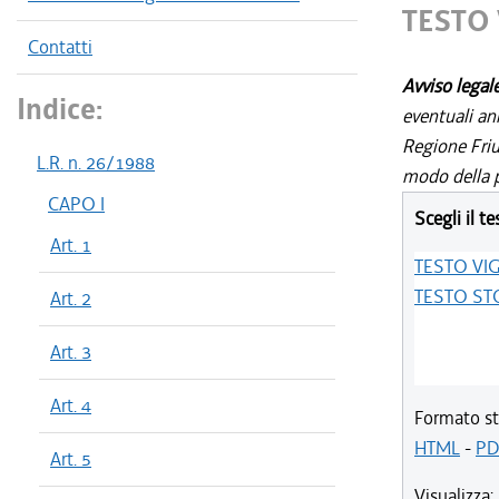
TESTO
Contatti
Avviso legal
Indice:
eventuali an
Regione Friul
L.R. n. 26/1988
modo della p
CAPO I
Scegli il te
Art. 1
TESTO VI
TESTO ST
Art. 2
Art. 3
Art. 4
Formato st
HTML
-
PD
Art. 5
Visualizza: