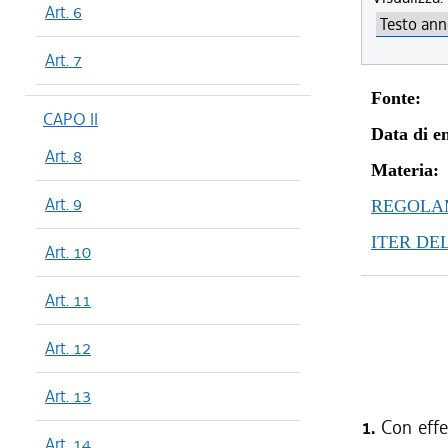
Art. 6
Art. 7
Fonte:
CAPO II
Data di en
Art. 8
Materia:
Art. 9
REGOLAM
ITER DE
Art. 10
Art. 11
Art. 12
Art. 13
1.
Con effet
Art. 14