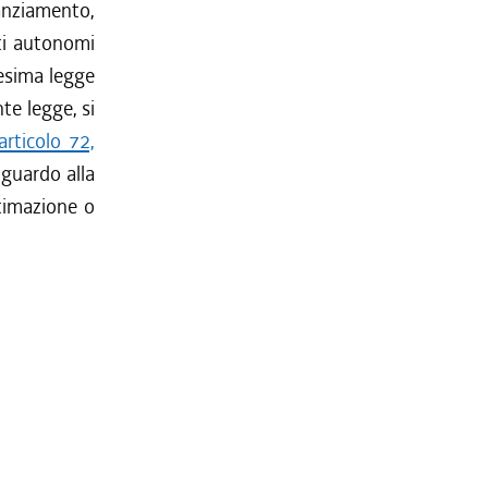
nanziamento,
uti autonomi
desima legge
te legge, si
articolo 72,
riguardo alla
ltimazione o