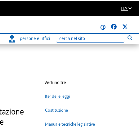
ITA
@
persone e uffici
Eseg
Ricerca
Vedi inoltre
Iter delle leggi
etazione
Costituzione
ne
Manuale tecniche legislative