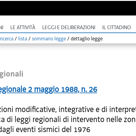
NI
LE ATTIVITÀ
LEGGI E DELIBERAZIONI
IL CITTADINO
ricerca
/
lista
/
sommario legge
/
dettaglio legge
gionali
egionale
2 maggio 1988
, n.
26
ioni modificative, integrative e di interpr
a di leggi regionali di intervento nelle zo
dagli eventi sismici del 1976